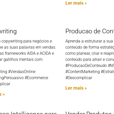
Ler mais »
riting
Producao de Con
 copywriting para negócios e
Aprenda a estruturar a su
me as suas palavras em vendas.
conteúdo de forma estraté
as frameworks AIDA e ACIDA e
como planear, criar e reapr
r gatilhos mentais com
conteúdo para atrair e conve
#ProducaoDeConteudo #Mar
ting #VendasOnline
#ContentMarketing #Estrate
ingPersuasivo #Ecommerce
#Descomplicar
licar
Ler mais »
s »