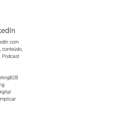
kedIn
kedIn com
l, conteúdo,
e. Podcast
etingB2B
ing
igital
mplicar