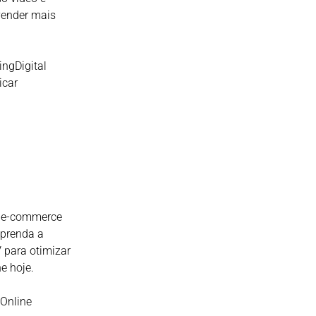
vender mais
ngDigital
icar
a e-commerce
Aprenda a
 para otimizar
e hoje.
Online