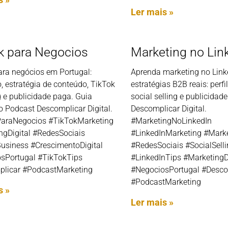
Ler mais »
k para Negocios
Marketing no Lin
ara negócios em Portugal:
Aprenda marketing no Lin
, estratégia de conteúdo, TikTok
estratégias B2B reais: perfi
 e publicidade paga. Guia
social selling e publicidad
o Podcast Descomplicar Digital.
Descomplicar Digital.
araNegocios #TikTokMarketing
#MarketingNoLinkedIn
ngDigital #RedesSociais
#LinkedInMarketing #Mark
usiness #CrescimentoDigital
#RedesSociais #SocialSell
sPortugal #TikTokTips
#LinkedInTips #MarketingD
licar #PodcastMarketing
#NegociosPortugal #Desco
#PodcastMarketing
s »
Ler mais »