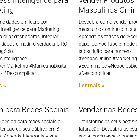
ess Intelligence para
Vender Produtos
ting
Masculinos Onli
me dados em lucro com
Descubra como vender pro
Intelligence para Marketing.
masculinos online com su
 criar dashboards, integrar
Aprenda as táticas de e-c
 dados e medir o verdadeiro ROI
papel do YouTube e model
egócio.
subscrição para homens.
sIntelligence
#VendasOnline #Marketin
venMarketing #MarketingDigital
#Ecommerce #NegociosDig
cs #Descomplicar
#Descomplicar
s »
Ler mais »
n para Redes Sociais
Vender nas Redes
 design para redes sociais e
Transforme os seus perfis
atenção do seu público em 3
faturação. Descubra as est
 Aprenda hierarquia visual,
social commerce, o poder d