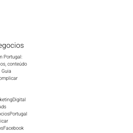
egocios
 Portugal:
pos, conteúdo
. Guia
omplicar
etingDigital
Ads
ciosPortugal
icar
osFacebook