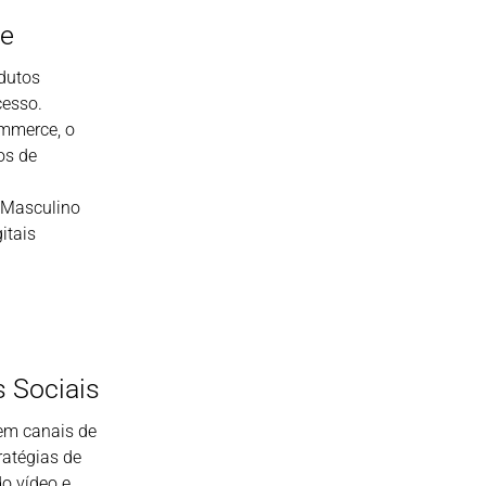
ne
dutos
cesso.
ommerce, o
os de
gMasculino
itais
 Sociais
 em canais de
ratégias de
o vídeo e