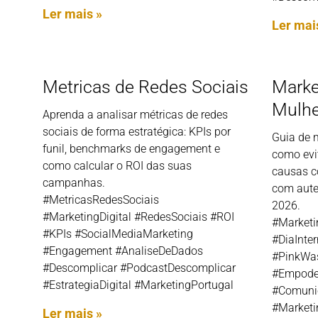
Ler mais »
Ler mai
Metricas de Redes Sociais
Marke
Mulhe
Aprenda a analisar métricas de redes
sociais de forma estratégica: KPIs por
Guia de m
funil, benchmarks de engagement e
como evi
como calcular o ROI das suas
causas c
campanhas.
com aute
#MetricasRedesSociais
2026.
#MarketingDigital #RedesSociais #ROI
#Marketi
#KPIs #SocialMediaMarketing
#DiaInte
#Engagement #AnaliseDeDados
#PinkWas
#Descomplicar #PodcastDescomplicar
#Empode
#EstrategiaDigital #MarketingPortugal
#Comuni
#Marketi
Ler mais »