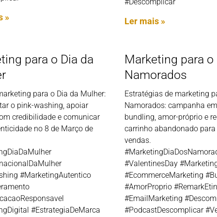
#Descomplicar
s »
Ler mais »
ting para o Dia da
Marketing para o
r
Namorados
arketing para o Dia da Mulher:
Estratégias de marketing p
tar o pink-washing, apoiar
Namorados: campanha em 
om credibilidade e comunicar
bundling, amor-próprio e r
nticidade no 8 de Março de
carrinho abandonado para
vendas.
ngDiaDaMulher
#MarketingDiaDosNamora
rnacionalDaMulher
#ValentinesDay #Marketing
hing #MarketingAutentico
#EcommerceMarketing #Bu
ramento
#AmorProprio #RemarkEti
cacaoResponsavel
#EmailMarketing #Descomp
ngDigital #EstrategiaDeMarca
#PodcastDescomplicar #V