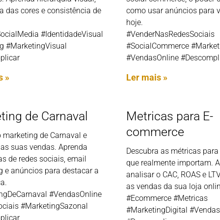
a das cores e consistência de
como usar anúncios para 
hoje.
ocialMedia #IdentidadeVisual
#VenderNasRedesSociais
g #MarketingVisual
#SocialCommerce #Marketi
licar
#VendasOnline #Descompl
s »
Ler mais »
ting de Carnaval
Metricas para E-
commerce
 marketing de Carnaval e
as suas vendas. Aprenda
Descubra as métricas par
as de redes sociais, email
que realmente importam. 
g e anúncios para destacar a
analisar o CAC, ROAS e LTV
a.
as vendas da sua loja onlin
ngDeCarnaval #VendasOnline
#Ecommerce #Metricas
ciais #MarketingSazonal
#MarketingDigital #Vendas
licar