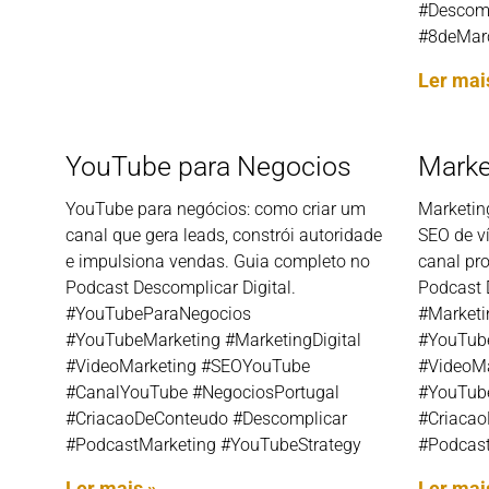
#Descomp
#8deMar
Ler mai
YouTube para Negocios
Marke
YouTube para negócios: como criar um
Marketin
canal que gera leads, constrói autoridade
SEO de v
e impulsiona vendas. Guia completo no
canal pro
Podcast Descomplicar Digital.
Podcast 
#YouTubeParaNegocios
#Market
#YouTubeMarketing #MarketingDigital
#YouTube
#VideoMarketing #SEOYouTube
#VideoM
#CanalYouTube #NegociosPortugal
#YouTube
#CriacaoDeConteudo #Descomplicar
#Criacao
#PodcastMarketing #YouTubeStrategy
#Podcast
Ler mais »
Ler mai