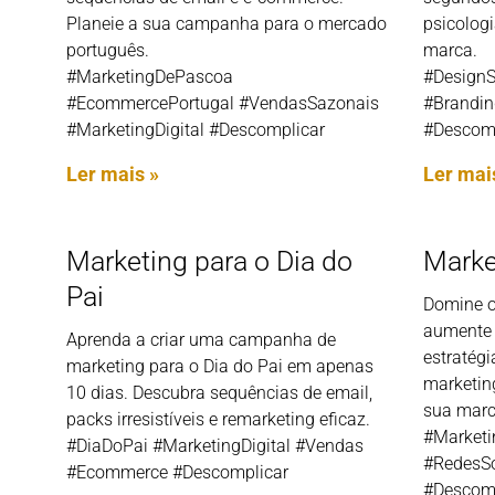
Planeie a sua campanha para o mercado
psicologi
português.
marca.
#MarketingDePascoa
#DesignS
#EcommercePortugal #VendasSazonais
#Brandin
#MarketingDigital #Descomplicar
#Descomp
Ler mais »
Ler mai
Marketing para o Dia do
Marke
Pai
Domine o
aumente 
Aprenda a criar uma campanha de
estratégi
marketing para o Dia do Pai em apenas
marketin
10 dias. Descubra sequências de email,
sua marc
packs irresistíveis e remarketing eficaz.
#Marketi
#DiaDoPai #MarketingDigital #Vendas
#RedesSo
#Ecommerce #Descomplicar
#Descomp