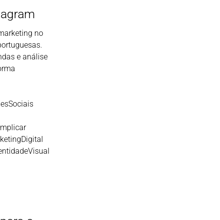
tagram
marketing no
portuguesas.
das e análise
forma
esSociais
mplicar
ketingDigital
entidadeVisual