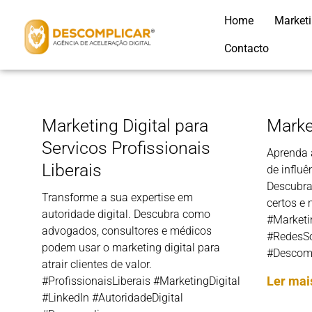
Home
Market
Contacto
Marketing Digital para
Marke
Servicos Profissionais
Aprenda 
Liberais
de influê
Descubra
Transforme a sua expertise em
certos e 
autoridade digital. Descubra como
#Marketi
advogados, consultores e médicos
#RedesSo
podem usar o marketing digital para
#Descomp
atrair clientes de valor.
Ler mai
#ProfissionaisLiberais #MarketingDigital
#LinkedIn #AutoridadeDigital