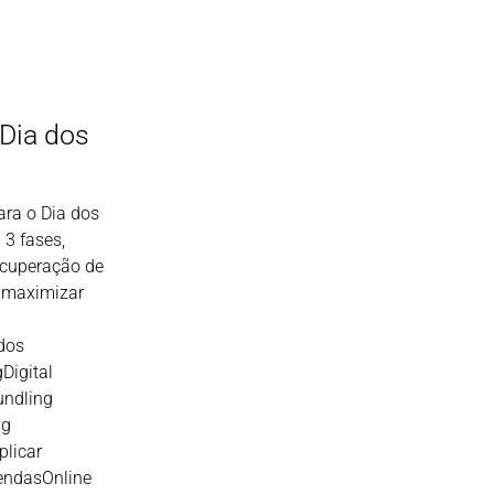
 Dia dos
ara o Dia dos
3 fases,
ecuperação de
 maximizar
dos
Digital
ndling
ng
licar
endasOnline