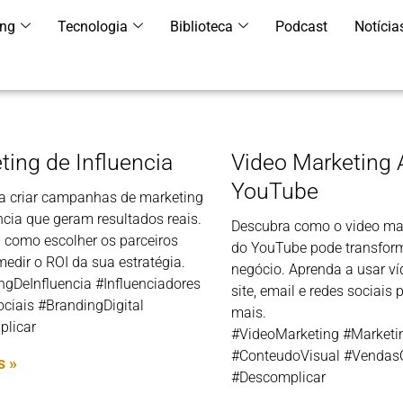
ing
Tecnologia
Biblioteca
Podcast
Notícia
ting de Influencia
Video Marketing
YouTube
a criar campanhas de marketing
ncia que geram resultados reais.
Descubra como o video ma
 como escolher os parceiros
do YouTube pode transfor
medir o ROI da sua estratégia.
negócio. Aprenda a usar v
ngDeInfluencia #Influenciadores
site, email e redes sociais 
ciais #BrandingDigital
mais.
licar
#VideoMarketing #Marketin
#ConteudoVisual #Vendas
s »
#Descomplicar