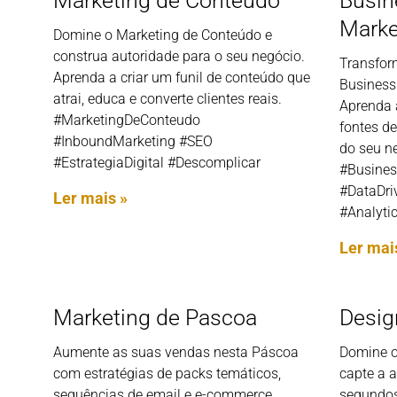
Marketing de Conteudo
Busin
Marke
Domine o Marketing de Conteúdo e
construa autoridade para o seu negócio.
Transfor
Aprenda a criar um funil de conteúdo que
Business 
atrai, educa e converte clientes reais.
Aprenda a
#MarketingDeConteudo
fontes de
#InboundMarketing #SEO
do seu n
#EstrategiaDigital #Descomplicar
#Busines
#DataDri
Ler mais »
#Analyti
Ler mai
Marketing de Pascoa
Desig
Aumente as suas vendas nesta Páscoa
Domine o
com estratégias de packs temáticos,
capte a 
sequências de email e e-commerce.
segundos.