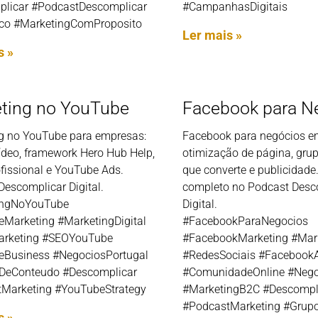
licar #PodcastDescomplicar
#CampanhasDigitais
co #MarketingComProposito
Ler mais »
s »
ting no YouTube
Facebook para N
g no YouTube para empresas:
Facebook para negócios em
ídeo, framework Hero Hub Help,
otimização de página, gru
fissional e YouTube Ads.
que converte e publicidade
Descomplicar Digital.
completo no Podcast Desc
ingNoYouTube
Digital.
Marketing #MarketingDigital
#FacebookParaNegocios
arketing #SEOYouTube
#FacebookMarketing #Mark
Business #NegociosPortugal
#RedesSociais #Facebook
DeConteudo #Descomplicar
#ComunidadeOnline #Nego
Marketing #YouTubeStrategy
#MarketingB2C #Descompl
#PodcastMarketing #Grup
s »