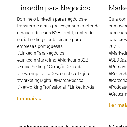
LinkedIn para Negocios
Marke
Domine o LinkedIn para negócios e
Guia com
transforme a sua presença num motor de
primavera
geração de leads B2B. Perfil, conteúdo,
parceria
social selling e publicidade para
para cre
empresas portuguesas.
2026.
#LinkedInParaNegócios
#Marketi
#LinkedInMarketing #MarketingB2B
#SEOSazo
#SocialSelling #GeraçãoDeLeads
#Primave
#Descomplicar #DescomplicarDigital
#RedesSo
#MarketingDigital #MarcaPessoal
#Parceri
#NetworkingProfissional #LinkedInAds
#Podcast
#Crescim
Ler mais »
Ler mai