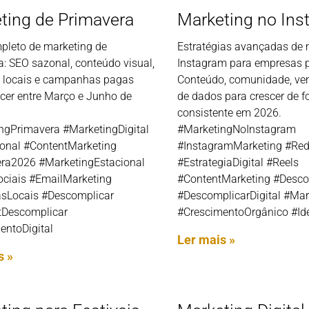
ting de Primavera
Marketing no Ins
pleto de marketing de
Estratégias avançadas de 
: SEO sazonal, conteúdo visual,
Instagram para empresas 
s locais e campanhas pagas
Conteúdo, comunidade, ven
scer entre Março e Junho de
de dados para crescer de 
consistente em 2026.
ngPrimavera #MarketingDigital
#MarketingNoInstagram
nal #ContentMarketing
#InstagramMarketing #Red
ra2026 #MarketingEstacional
#EstrategiaDigital #Reels
ciais #EmailMarketing
#ContentMarketing #Desco
asLocais #Descomplicar
#DescomplicarDigital #Mar
Descomplicar
#CrescimentoOrgânico #Id
entoDigital
Ler mais »
s »