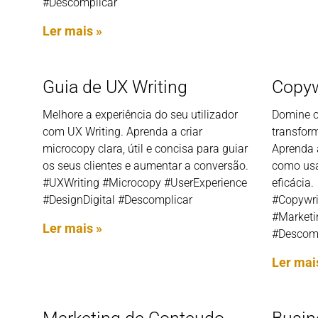
#Descomplicar
Ler mais »
Guia de UX Writing
Copyw
Melhore a experiência do seu utilizador
Domine o
com UX Writing. Aprenda a criar
transfor
microcopy clara, útil e concisa para guiar
Aprenda 
os seus clientes e aumentar a conversão.
como usa
#UXWriting #Microcopy #UserExperience
eficácia.
#DesignDigital #Descomplicar
#Copywri
#Market
Ler mais »
#Descomp
Ler mai