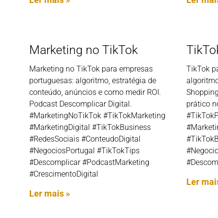
Marketing no TikTok
TikTo
Marketing no TikTok para empresas
TikTok p
portuguesas: algoritmo, estratégia de
algoritmo
conteúdo, anúncios e como medir ROI.
Shopping
Podcast Descomplicar Digital.
prático n
#MarketingNoTikTok #TikTokMarketing
#TikTokP
#MarketingDigital #TikTokBusiness
#Marketi
#RedesSociais #ConteudoDigital
#TikTokB
#NegociosPortugal #TikTokTips
#Negocio
#Descomplicar #PodcastMarketing
#Descomp
#CrescimentoDigital
Ler mai
Ler mais »