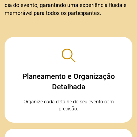
dia do evento, garantindo uma experiência fluida e
memorável para todos os participantes.
Planeamento e Organização
Detalhada
Planeamento e Organização
Detalhada
Oferecemos ferramentas para planeamento
detalhado, assegurando que todos os aspetos
do evento estão cuidadosamente coordenados.
Organize cada detalhe do seu evento com
precisão.