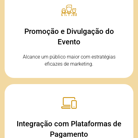
Promoção e Divulgação do
Evento
Promoção e Divulgação do
Evento
Utilizamos estratégias de marketing digital para
promover o seu evento, garantindo uma maior
participação e envolvimento.
Alcance um público maior com estratégias
eficazes de marketing.
Integração com Plataformas de
Pagamento
Integração com Plataformas de
Pagamento
Integramos vários métodos de pagamento para