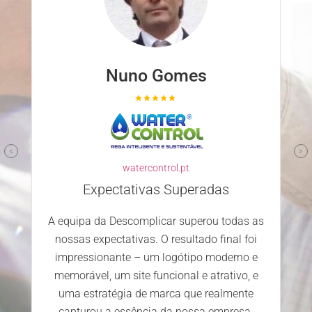
Nuno Gomes
Parceir
watercontrol.pt
Escol
desenvolver
Expectativas Superadas
decisão.
 equipa da Descomplicar superou todas as
equipa most
nossas expectativas. O resultado final foi
dedica
impressionante – um logótipo moderno e
satisfeit
memorável, um site funcional e atrativo, e
r
uma estratégia de marca que realmente
capturou a essência da nossa empresa.