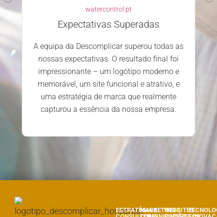
watercontrol.pt
Expectativas Superadas
A equipa da Descomplicar superou todas as
nossas expectativas. O resultado final foi
impressionante – um logótipo moderno e
memorável, um site funcional e atrativo, e
uma estratégia de marca que realmente
capturou a essência da nossa empresa.
ESTRATÉGIA E
MARKETING E
WEBSITES
TECNOLO
CONSULTORIA
COMUNICAÇÃO
PODEROSOS
E INOVA