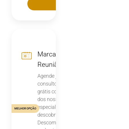
Orçamentar
Marcar
Reunião
Agende já uma
consultoria online
grátis com um
dos nossos
especialistas para
MELHOR OPÇÃO
descobrir como a
Descomplicar