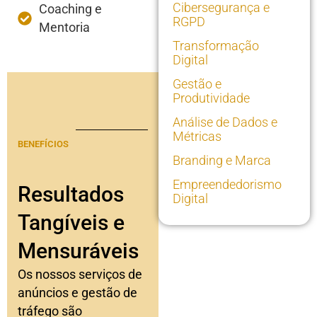
Cibersegurança e
Coaching e
RGPD
Mentoria
Transformação
Digital
Gestão e
Produtividade
Análise de Dados e
Métricas
BENEFÍCIOS
Branding e Marca
Empreendedorismo
Resultados
Digital
Tangíveis e
Mensuráveis
Os nossos serviços de
anúncios e gestão de
tráfego são