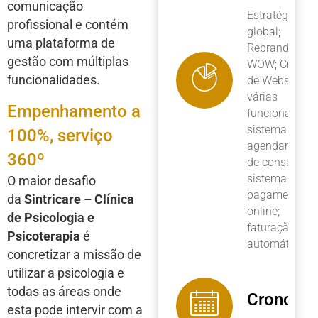
comunicação
Estratégia
profissional e contém
global;
uma plataforma de
Rebranding
gestão com múltiplas
WOW; Criação
funcionalidades.
de Website c
várias
Empenhamento a
funcionalidad
sistema de
100%, serviço
agendamento
360º
de consultas;
sistema de
O maior desafio
pagamentos
da
Sintricare – Clínica
online;
de Psicologia e
faturação
Psicoterapia
é
automática
concretizar a missão de
utilizar a psicologia e
todas as áreas onde
Cronogr
esta pode intervir com a