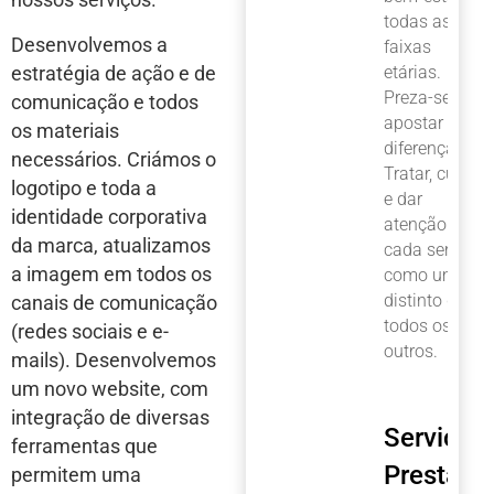
todas as
Desenvolvemos a
faixas
estratégia de ação e de
etárias.
Preza-se a
comunicação e todos
apostar na
os materiais
diferença:
necessários. Criámos o
Tratar, cuidar
logotipo e toda a
e dar
identidade corporativa
atenção a
da marca, atualizamos
cada ser
a imagem em todos os
como um só,
distinto de
canais de comunicação
todos os
(redes sociais e e-
outros.
mails). Desenvolvemos
um novo website, com
integração de diversas
Serviços
ferramentas que
Prestado
permitem uma