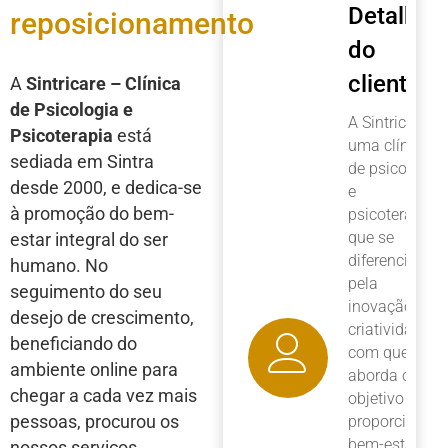
Detalhes
reposicionamento
do
cliente
A
Sintricare – Clínica
de Psicologia e
A Sintricare é
Psicoterapia
está
uma clínica
sediada em Sintra
de psicologia
desde 2000, e dedica-se
e
à promoção do bem-
psicoterapia
que se
estar integral do ser
diferencia
humano. No
pela
seguimento do seu
inovação e
desejo de crescimento,
criatividade
beneficiando do
com que
ambiente online para
aborda o
chegar a cada vez mais
objetivo de
pessoas, procurou os
proporcionar
bem-estar a
nossos serviços.