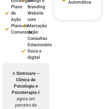
Estratégico
Design e
Automática
Plano
Branding
de
Website
Ação
com
Plano de
Marcação
Comunicação
de
Consultas
Estacionário
físico e
digital
A
Sintricare –
Clínica de
Psicologia e
Psicoterapia
é
agora um
parceiro da