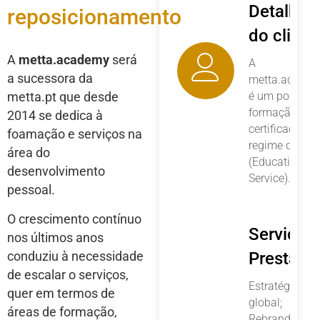
Detalhes
reposicionamento
do client
A
metta.academy
será
A
a sucessora da
metta.acade
metta.pt que desde
é um portal d
formação
2014 se dedica à
certificada em
foamação e serviços na
regime de Ea
área do
(Education as
desenvolvimento
Service).
pessoal.
O crescimento contínuo
Serviços
nos últimos anos
conduziu à necessidade
Prestado
de escalar o serviços,
Estratégia
quer em termos de
global;
áreas de formação,
Rebranding