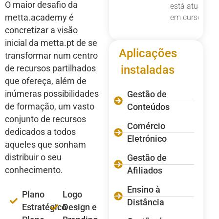
O maior desafio da
está atualmen
metta.academy é
em curso.
concretizar a visão
inicial da metta.pt de se
Aplicações
transformar num centro
de recursos partilhados
instaladas
que ofereça, além de
inúmeras possibilidades
Gestão de
de formação, um vasto
Conteúdos
conjunto de recursos
Comércio
dedicados a todos
Eletrónico
aqueles que sonham
distribuir o seu
Gestão de
conhecimento.
Afiliados
Ensino à
Plano
Logo
Distância
Estratégico
Design e