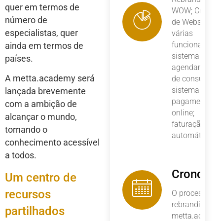
quer em termos de
WOW; Criação
número de
de Website c
especialistas, quer
várias
funcionalidad
ainda em termos de
sistema de
países.
agendamento
A metta.academy será
de consultas;
sistema de
lançada brevemente
pagamentos
com a ambição de
online;
alcançar o mundo,
faturação
tornando o
automática
conhecimento acessível
a todos.
Cronogr
Um centro de
recursos
O processo de
rebranding da
partilhados
metta.acade