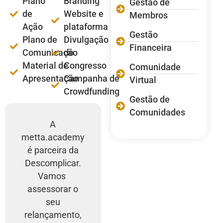
Plano
Branding
Gestão de
de
Website e
Membros
Ação
plataforma
Gestão
Plano de
Divulgação
Financeira
Comunicação
do
Material de
Congresso
Comunidade
Apresentação
Campanha de
Virtual
Crowdfunding
Gestão de
Comunidades
A
metta.academy
é parceira da
Descomplicar.
Vamos
assessorar o
seu
relançamento,