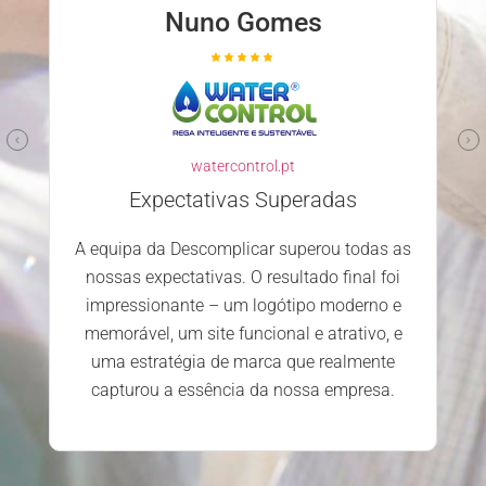
Nuno Ferreira
familyclinic.pt
Parceiro confiável e competente
Escolher a Descomplicar.pt para
desenvolver o nosso site foi uma excelente
decisão. Desde o primeiro contacto, a
s
equipa mostrou-se profissional, atenciosa e
dedicada. Estamos extremamente
satisfeitos com o serviço prestado e os
resultados alcançados.