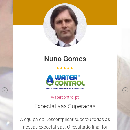
Nuno Gomes
Parceir
watercontrol.pt
Escol
desenvolver
Expectativas Superadas
decisão.
 equipa da Descomplicar superou todas as
equipa most
nossas expectativas. O resultado final foi
dedica