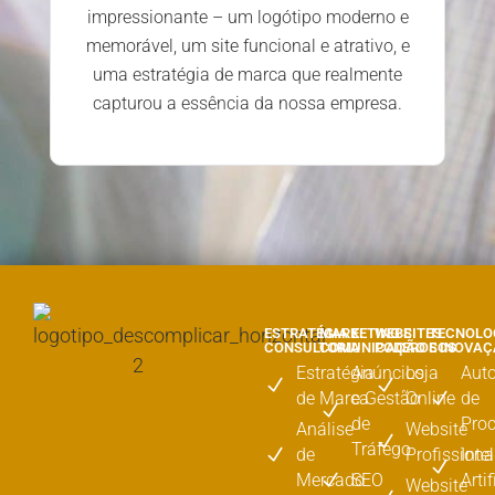
impressionante – um logótipo moderno e
satisfeit
memorável, um site funcional e atrativo, e
r
uma estratégia de marca que realmente
capturou a essência da nossa empresa.
ESTRATÉGIA E
MARKETING E
WEBSITES
TECNOLO
CONSULTORIA
COMUNICAÇÃO
PODEROSOS
E INOVA
Estratégia
Anúncios
Loja
Aut
de Marca
e Gestão
Online
de
de
Pro
Análise
Website
Tráfego
de
Profissiona
Inte
Mercado
SEO
Artif
Website