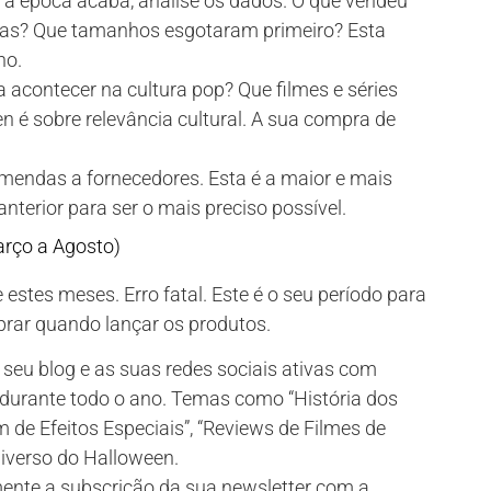
a época acaba, analise os dados. O que vendeu
ias? Que tamanhos esgotaram primeiro? Esta
no.
 acontecer na cultura pop? Que filmes e séries
 é sobre relevância cultural. A sua compra de
endas a fornecedores. Esta é a maior e mais
nterior para ser o mais preciso possível.
arço a Agosto)
 estes meses. Erro fatal. Este é o seu período para
prar quando lançar os produtos.
eu blog e as suas redes sociais ativas com
o durante todo o ano. Temas como “História dos
de Efeitos Especiais”, “Reviews de Filmes de
universo do Halloween.
nte a subscrição da sua newsletter com a