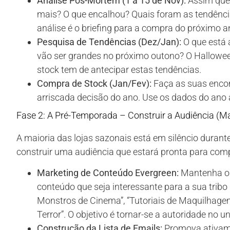
Análise Pós-Mortem (1 a 15 de Nov):
Assim que 
mais? O que encalhou? Quais foram as tendênc
análise é o briefing para a compra do próximo a
Pesquisa de Tendências (Dez/Jan):
O que está a
vão ser grandes no próximo outono? O Halloween
stock tem de antecipar estas tendências.
Compra de Stock (Jan/Fev):
Faça as suas encom
arriscada decisão do ano. Use os dados do ano a
Fase 2: A Pré-Temporada – Construir a Audiência (M
A maioria das lojas sazonais está em silêncio durante
construir uma audiência que estará pronta para com
Marketing de Conteúdo Evergreen:
Mantenha o s
conteúdo que seja interessante para a sua trib
Monstros de Cinema”, “Tutoriais de Maquilhagem 
Terror”. O objetivo é tornar-se a autoridade no 
Construção da Lista de Emails:
Promova ativame