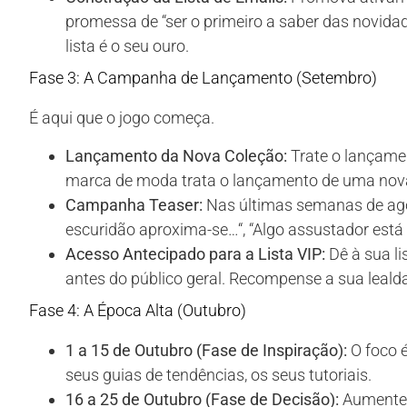
promessa de “ser o primeiro a saber das novidad
lista é o seu ouro.
Fase 3: A Campanha de Lançamento (Setembro)
É aqui que o jogo começa.
Lançamento da Nova Coleção:
Trate o lançame
marca de moda trata o lançamento de uma nova
Campanha Teaser:
Nas últimas semanas de ago
escuridão aproxima-se
…
“, “Algo assustador está
Acesso Antecipado para a Lista VIP:
Dê à sua li
antes do público geral. Recompense a sua leald
Fase 4: A Época Alta (Outubro)
1 a 15 de Outubro (Fase de Inspiração):
O foco é
seus guias de tendências, os seus tutoriais.
16 a 25 de Outubro (Fase de Decisão):
Aumente a