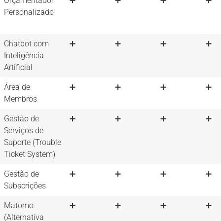
Orçamentador
➕
➕
➕
➕
Personalizado
Chatbot com
➕
➕
➕
➕
Inteligência
Artificial
Área de
➕
➕
➕
➕
Membros
Gestão de
➕
➕
➕
➕
Serviços de
Suporte (Trouble
Ticket System)
Gestão de
➕
➕
➕
➕
Subscrições
Matomo
➕
➕
➕
➕
(Alternativa