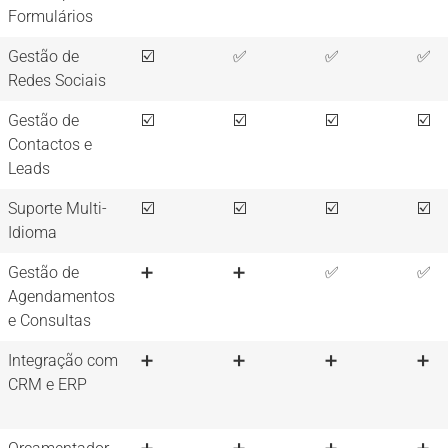
Formulários
Gestão de
☑️
✅
✅
✅
Redes Sociais
Gestão de
☑️
☑️
☑️
☑️
Contactos e
Leads
Suporte Multi-
☑️
☑️
☑️
☑️
Idioma
Gestão de
➕
➕
✅
✅
Agendamentos
e Consultas
Integração com
➕
➕
➕
➕
CRM e ERP