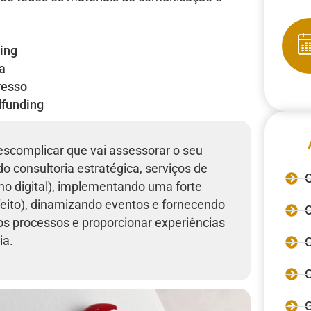
ing
a
resso
funding
escomplicar que vai assessorar o seu
o consultoria estratégica, serviços de
G
o digital), implementando uma forte
feito), dinamizando eventos e fornecendo
C
os processos e proporcionar experiências
ia.
G
G
G