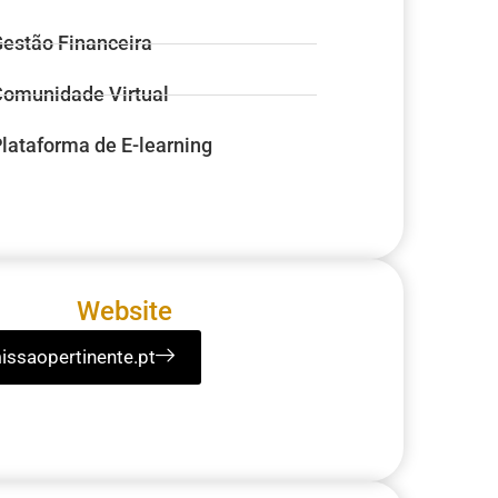
estão Financeira
omunidade Virtual
lataforma de E-learning
Website
issaopertinente.pt