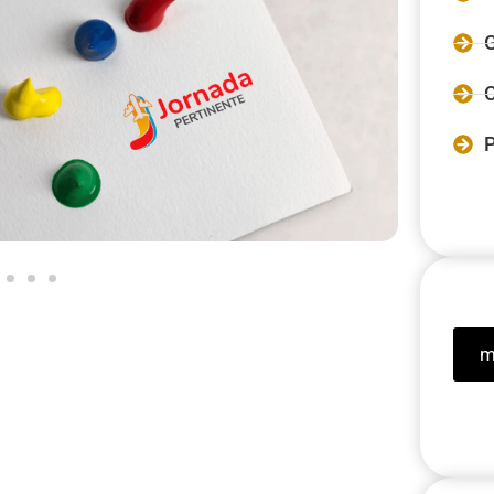
G
C
P
m