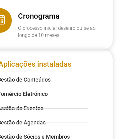
Cronograma
O processo inicial desenrolou-se ao
longo de 10 meses
Aplicações instaladas
estão de Conteúdos
omércio Eletrónico
estão de Eventos
estão de Agendas
estão de Sócios e Membros