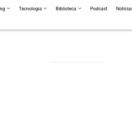
ing
Tecnologia
Biblioteca
Podcast
Notícia
PORTFÓLIO
Missão Pertinente