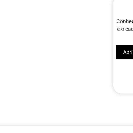
Conheç
e o ca
Abri