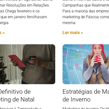
mar Resoluções em Relações
Campanhas que Realment
as Chega fevereiro e os
Para a maioria das empres
 que em janeiro fervilhavam
marketing de Páscoa come
ergia
mesma
s »
Ler mais »
efinitivo de
Estratégias de M
ting de Natal
de Inverno
reviver à Tempestade e
Marketing de Inverno: De H