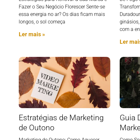
Fazer o Seu Negócio Florescer Sente-se
Transfor
essa energia no ar? Os dias ficam mais
Duradour
longos, o sol começa
ginásios,
com a en
Ler mais »
Ler mai
Estratégias de Marketing
Guia D
de Outono
Marke
Marketing de Outono: Como Aquecer
Como Sob