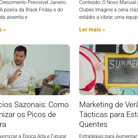
Crescimento Previsível Janeiro
Conteúdo: O Novo Manual 
A poeira da Black Friday e do
Clubes Imagine a cena clá
nda assenta e
estádio a vibrar, uma equi
s »
Ler mais »
ios Sazonais: Como
Marketing de Ver
izar os Picos de
Tácticas para Es
ra
Quentes
imizar a Época Alta e Faturar
Estratégias para Aumentar