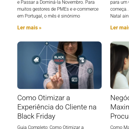
e Passar a Dominá-la Novembro. Para
para um 
muitos gestores de PMEs e e-commerce
começa. 
em Portugal, o mês é sinónimo
Natal ai
Ler mais »
Ler mai
Como Otimizar a
Negóc
Experiência do Cliente na
Maxim
Black Friday
Procu
Guia Completo: Como Otimizar a
Como Max