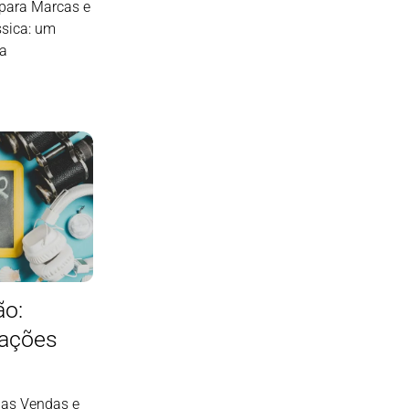
para Marcas e
ssica: um
pa
ão:
tações
 as Vendas e