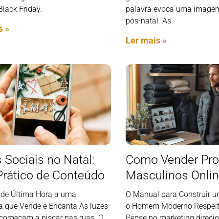
Black Friday.
palavra evoca uma imagem
pós-natal. As
s »
Ler mais »
 Sociais no Natal:
Como Vender Pro
Prático de Conteúdo
Masculinos Onli
 de Última Hora a uma
O Manual para Construir 
ia que Vende e Encanta As luzes
o Homem Moderno Respeit
 começam a piscar nas ruas. O
Pense no marketing direci