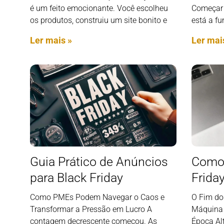
é um feito emocionante. Você escolheu
Começar 
os produtos, construiu um site bonito e
está a f
Ler mais »
Ler mai
Guia Prático de Anúncios
Como 
para Black Friday
Frida
Como PMEs Podem Navegar o Caos e
O Fim do
Transformar a Pressão em Lucro A
Máquina 
contagem decrescente começou. As
Época Al