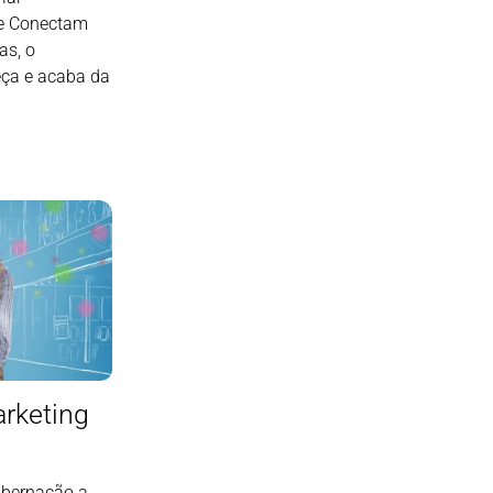
e Conectam
as, o
ça e acaba da
arketing
ibernação a