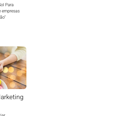
Sol Para
e empresas
rão”
Marketing
iar