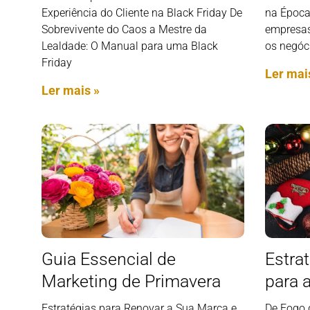
Experiência do Cliente na Black Friday De
na Época
Sobrevivente do Caos a Mestre da
empresas
Lealdade: O Manual para uma Black
os negóc
Friday
Ler mai
Ler mais »
Guia Essencial de
Estra
Marketing de Primavera
para 
Estratégias para Renovar a Sua Marca e
De Fogo d