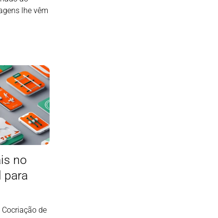
magens lhe vêm
ais no
 para
 Cocriação de