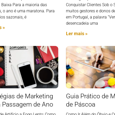
 Baixa Para a maioria das
Conquistar Clientes Sob o 
, o ano é uma maratona. Para
muitos gestores e donos d
ios sazonais, é
em Portugal, a palavra “Ve
desencadeia uma
s »
Ler mais »
tégias de Marketing
Guia Prático de 
a Passagem de Ano
de Páscoa
e Artifício a Fogo Lento: Como
Como Ir Além do Óbvio e Cr