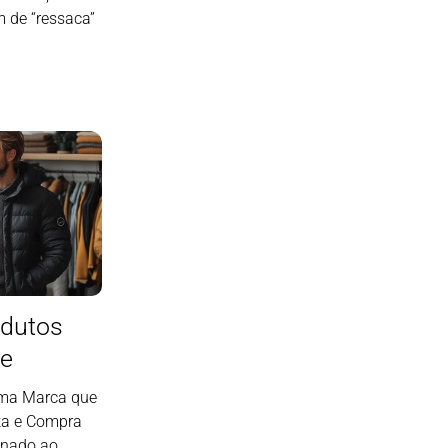
 de “ressaca”
dutos
ne
uma Marca que
a e Compra
onado ao