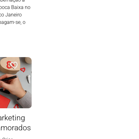
poca Baixa no
co Janeiro
apagam-se, o
arketing
Namorados