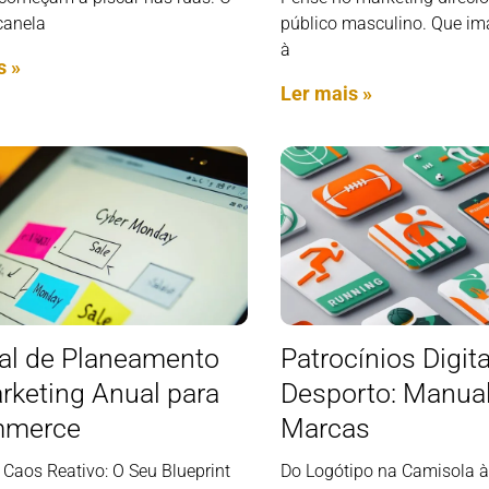
canela
público masculino. Que i
à
s »
Ler mais »
l de Planeamento
Patrocínios Digit
rketing Anual para
Desporto: Manual
mmerce
Marcas
 Caos Reativo: O Seu Blueprint
Do Logótipo na Camisola à