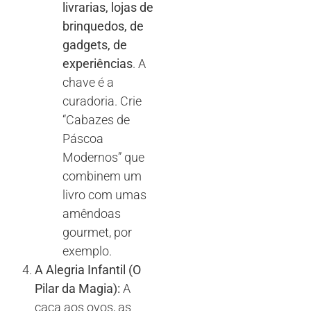
livrarias, lojas de
brinquedos, de
gadgets, de
experiências
. A
chave é a
curadoria. Crie
“Cabazes de
Páscoa
Modernos” que
combinem um
livro com umas
amêndoas
gourmet, por
exemplo.
A Alegria Infantil (O
Pilar da Magia):
A
caça aos ovos, as