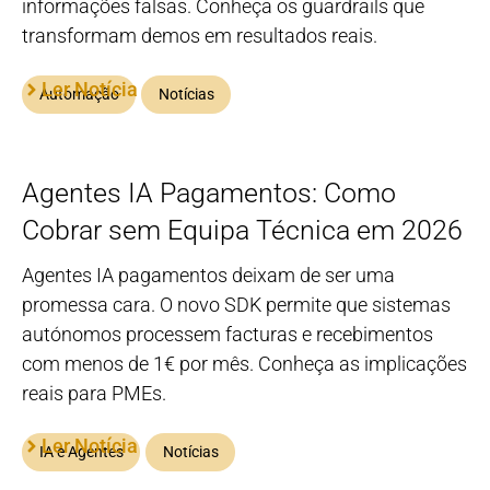
informações falsas. Conheça os guardrails que
transformam demos em resultados reais.
Ler Notícia
Automação
Notícias
Agentes IA Pagamentos: Como
Cobrar sem Equipa Técnica em 2026
Agentes IA pagamentos deixam de ser uma
promessa cara. O novo SDK permite que sistemas
autónomos processem facturas e recebimentos
com menos de 1€ por mês. Conheça as implicações
reais para PMEs.
Ler Notícia
IA e Agentes
Notícias