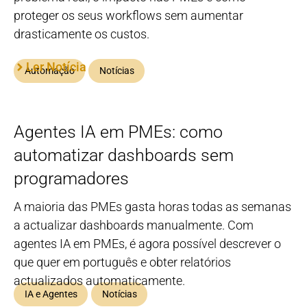
proteger os seus workflows sem aumentar
drasticamente os custos.
Ler Notícia
Automação
Notícias
Agentes IA em PMEs: como
automatizar dashboards sem
programadores
A maioria das PMEs gasta horas todas as semanas
a actualizar dashboards manualmente. Com
agentes IA em PMEs, é agora possível descrever o
que quer em português e obter relatórios
actualizados automaticamente.
IA e Agentes
Notícias