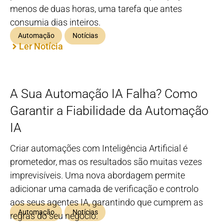
menos de duas horas, uma tarefa que antes
consumia dias inteiros.
Automação
Notícias
Ler Notícia
A Sua Automação IA Falha? Como
Garantir a Fiabilidade da Automação
IA
Criar automações com Inteligência Artificial é
prometedor, mas os resultados são muitas vezes
imprevisíveis. Uma nova abordagem permite
adicionar uma camada de verificação e controlo
aos seus agentes IA, garantindo que cumprem as
Automação
Notícias
regras do seu negócio.