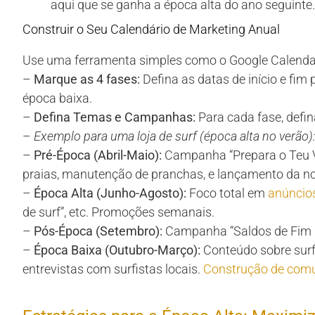
aqui que se ganha a época alta do ano seguinte.
Construir o Seu Calendário de Marketing Anual
Use uma ferramenta simples como o Google Calendar
–
Marque as 4 fases:
Defina as datas de início e fim 
época baixa.
–
Defina Temas e Campanhas:
Para cada fase, defin
–
Exemplo para uma loja de surf (época alta no verão)
–
Pré-Época (Abril-Maio):
Campanha “Prepara o Teu V
praias, manutenção de pranchas, e lançamento da no
–
Época Alta (Junho-Agosto):
Foco total em
anúncio
de surf”, etc. Promoções semanais.
–
Pós-Época (Setembro):
Campanha “Saldos de Fim d
–
Época Baixa (Outubro-Março):
Conteúdo sobre surf 
entrevistas com surfistas locais.
Construção de com