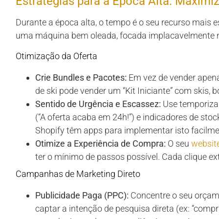
Estratégias para a Época Alta: Maxim
Durante a época alta, o tempo é o seu recurso mais 
uma máquina bem oleada, focada implacavelmente 
Otimização da Oferta
Crie Bundles e Pacotes:
Em vez de vender apenas
de ski pode vender um “Kit Iniciante” com skis, 
Sentido de Urgência e Escassez:
Use temporiza
(“A oferta acaba em 24h!”) e indicadores de sto
Shopify têm apps para implementar isto facilme
Otimize a Experiência de Compra:
O seu
websit
ter o mínimo de passos possível. Cada clique ext
Campanhas de Marketing Direto
Publicidade Paga (PPC):
Concentre o seu orçame
captar a intenção de pesquisa direta (ex: “compra