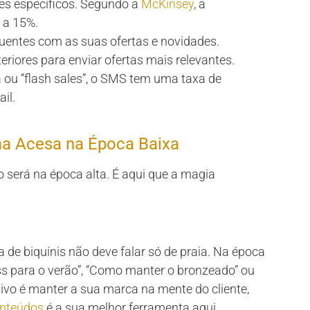
es específicos. Segundo a
McKinsey
, a
 a 15%.
uentes com as suas ofertas e novidades.
iores para enviar ofertas mais relevantes.
ou “flash sales”, o SMS tem uma taxa de
il.
a Acesa na Época Baixa
 será na época alta. É aqui que a magia
 de biquínis não deve falar só de praia. Na época
ess para o verão”, “Como manter o bronzeado” ou
etivo é manter a sua marca na mente do cliente,
onteúdos
é a sua melhor ferramenta aqui.