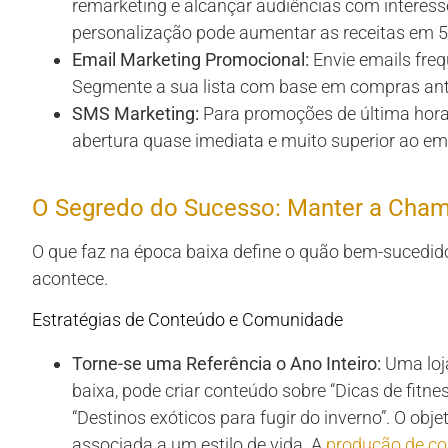
remarketing e alcançar audiências com interess
personalização pode aumentar as receitas em 5
Email Marketing Promocional:
Envie emails freq
Segmente a sua lista com base em compras anter
SMS Marketing:
Para promoções de última hora 
abertura quase imediata e muito superior ao ema
O Segredo do Sucesso: Manter a Cham
O que faz na época baixa define o quão bem-sucedido
acontece.
Estratégias de Conteúdo e Comunidade
Torne-se uma Referência o Ano Inteiro:
Uma loja
baixa, pode criar conteúdo sobre “Dicas de fitn
“Destinos exóticos para fugir do inverno”. O obj
associada a um estilo de vida. A
produção de c