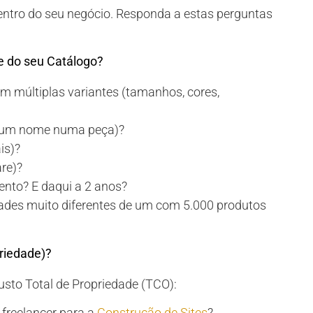
dentro do seu negócio. Responda a estas perguntas
e do seu Catálogo?
m múltiplas variantes (tamanhos, cores,
ar um nome numa peça)?
is)?
are)?
ento? E daqui a 2 anos?
des muito diferentes de um com 5.000 produtos
priedade)?
usto Total de Propriedade (TCO):
freelancer para a
Construção de Sites
?