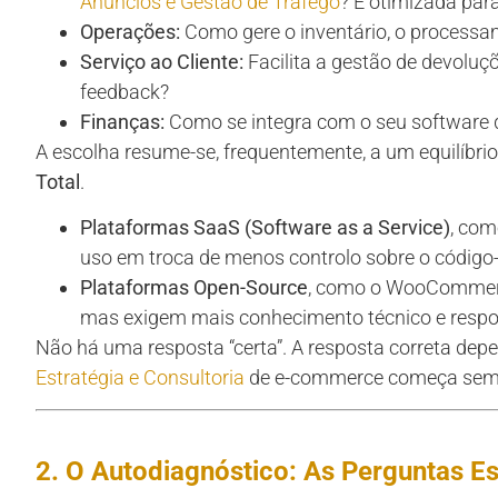
Anúncios e Gestão de Tráfego
? É otimizada par
Operações:
Como gere o inventário, o processa
Serviço ao Cliente:
Facilita a gestão de devoluçõ
feedback?
Finanças:
Como se integra com o seu software d
A escolha resume-se, frequentemente, a um equilíbrio
Total
.
Plataformas SaaS (Software as a Service)
, com
uso em troca de menos controlo sobre o código-
Plataformas Open-Source
, como o WooCommerce,
mas exigem mais conhecimento técnico e respon
Não há uma resposta “certa”. A resposta correta de
Estratégia e Consultoria
de e-commerce começa semp
2. O Autodiagnóstico: As Perguntas Es