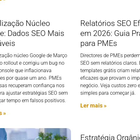
lização Núcleo
Relatórios SEO E
e: Dados SEO Mais
em 2026: Guia Pr
áveis
para PMEs
ização núcleo Google de Março
Directores de PMEs perde
o rollout e corrigiu um bug no
SEO sem relatórios claros.
onsole que inflacionava
templates grátis criam rela
es por quase um ano. PMEs
eficazes que provam o imp
sas recuperam confiança nos
negócio. Veja custos zero 
ra ajustar estratégias SEO sem
simples para começar já.
çar tempo em falsos positivos.
Ler mais »
s »
Estratégia Orgâni