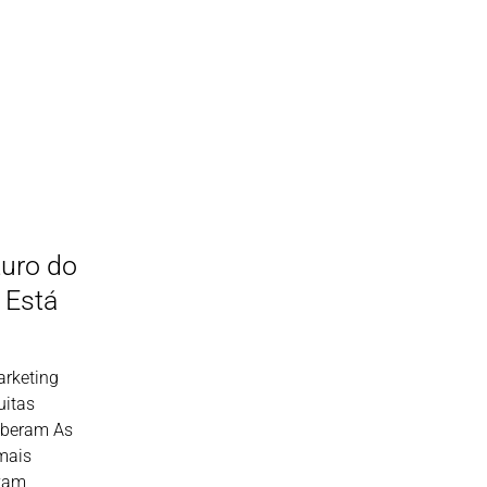
uro do
: Está
arketing
uitas
eberam As
mais
vam