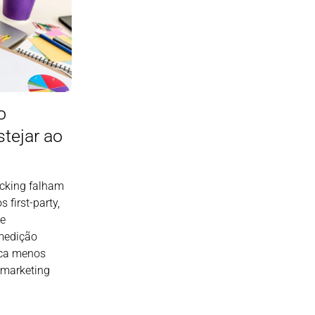
o
tejar ao
acking falham
 first-party,
de
medição
ica menos
 marketing