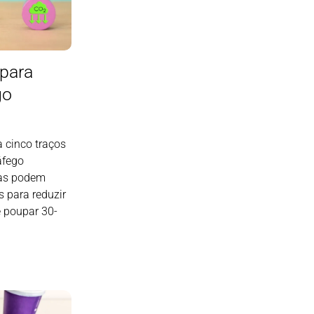
 para
go
a cinco traços
áfego
sas podem
s para reduzir
 poupar 30-