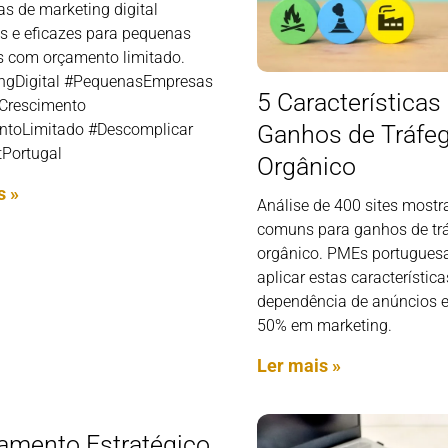
as de marketing digital
is e eficazes para pequenas
 com orçamento limitado.
ngDigital #PequenasEmpresas
5 Características
Crescimento
toLimitado #Descomplicar
Ganhos de Tráfe
Portugal
Orgânico
s »
Análise de 400 sites mostr
comuns para ganhos de tr
orgânico. PMEs portugue
aplicar estas característica
dependência de anúncios e
50% em marketing.
Ler mais »
amento Estratégico