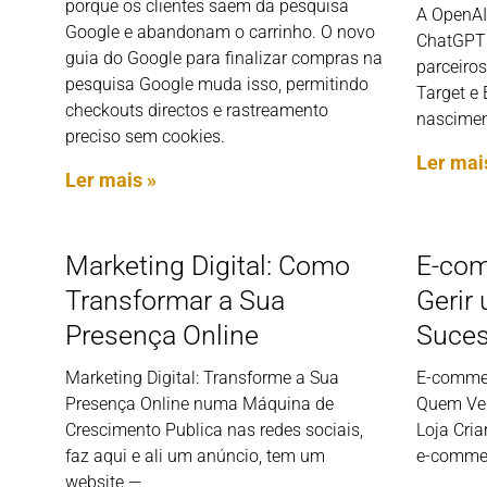
porque os clientes saem da pesquisa
A OpenAI 
Google e abandonam o carrinho. O novo
ChatGPT 
guia do Google para finalizar compras na
parceiros
pesquisa Google muda isso, permitindo
Target e 
checkouts directos e rastreamento
nascimen
preciso sem cookies.
Ler mai
Ler mais »
Marketing Digital: Como
E-com
Transformar a Sua
Gerir
Presença Online
Suce
Marketing Digital: Transforme a Sua
E-commer
Presença Online numa Máquina de
Quem Ve
Crescimento Publica nas redes sociais,
Loja Cria
faz aqui e ali um anúncio, tem um
e-commer
website —