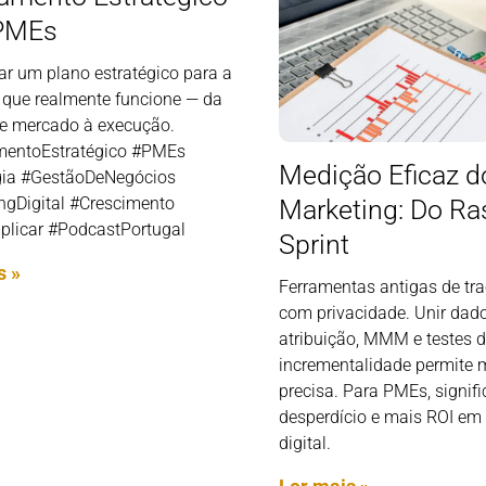
 PMEs
ar um plano estratégico para a
que realmente funcione — da
de mercado à execução.
entoEstratégico #PMEs
Medição Eficaz d
gia #GestãoDeNegócios
ngDigital #Crescimento
Marketing: Do Ras
licar #PodcastPortugal
Sprint
s »
Ferramentas antigas de tr
com privacidade. Unir dados
atribuição, MMM e testes 
incrementalidade permite 
precisa. Para PMEs, signif
desperdício e mais ROI em
digital.