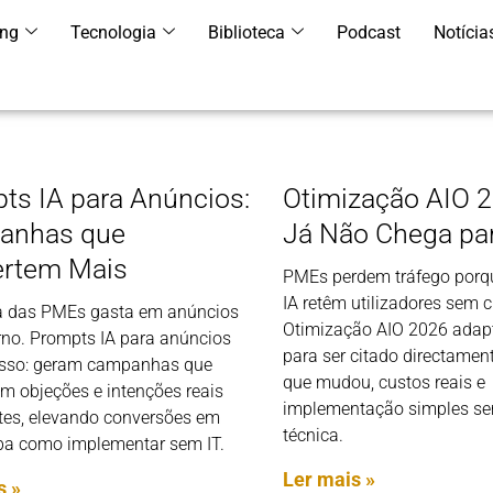
ing
Tecnologia
Biblioteca
Podcast
Notícia
ts IA para Anúncios:
Otimização AIO 
anhas que
Já Não Chega pa
rtem Mais
PMEs perdem tráfego porq
IA retêm utilizadores sem c
a das PMEs gasta em anúncios
Otimização AIO 2026 adap
rno. Prompts IA para anúncios
para ser citado directamen
sso: geram campanhas que
que mudou, custos reais e
am objeções e intenções reais
implementação simples s
ntes, elevando conversões em
técnica.
ba como implementar sem IT.
Ler mais »
s »