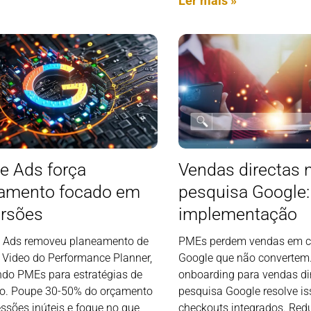
Ler mais »
e Ads força
Vendas directas 
amento focado em
pesquisa Google:
rsões
implementação
 Ads removeu planeamento de
PMEs perdem vendas em c
e Video do Performance Planner,
Google que não convertem.
do PMEs para estratégias de
onboarding para vendas di
o. Poupe 30-50% do orçamento
pesquisa Google resolve i
ssões inúteis e foque no que
checkouts integrados. Re