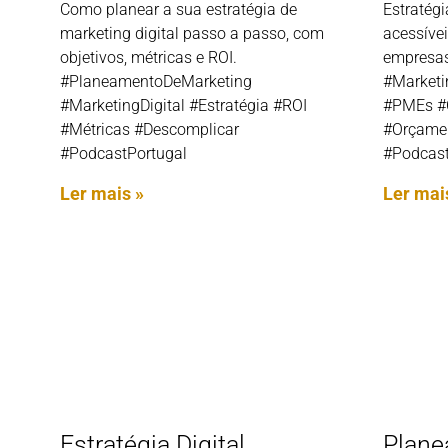
Como planear a sua estratégia de
Estratégi
marketing digital passo a passo, com
acessíve
objetivos, métricas e ROI.
empresas
#PlaneamentoDeMarketing
#Marketi
#MarketingDigital #Estratégia #ROI
#PMEs #
#Métricas #Descomplicar
#Orçamen
#PodcastPortugal
#Podcast
Ler mais »
Ler mai
Estratégia Digital
Plane