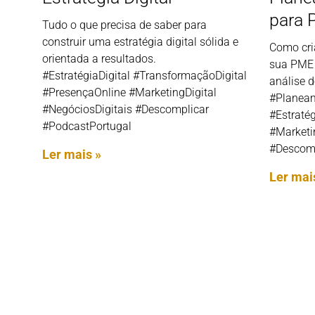
para
Tudo o que precisa de saber para
construir uma estratégia digital sólida e
Como cri
orientada a resultados.
sua PME 
#EstratégiaDigital #TransformaçãoDigital
análise 
#PresençaOnline #MarketingDigital
#Planeam
#NegóciosDigitais #Descomplicar
#Estraté
#PodcastPortugal
#Marketi
#Descomp
Ler mais »
Ler mai