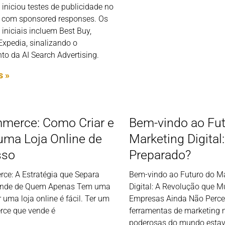
iniciou testes de publicidade no
com sponsored responses. Os
 iniciais incluem Best Buy,
Expedia, sinalizando o
to da AI Search Advertising.
s »
merce: Como Criar e
Bem-vindo ao Fut
 uma Loja Online de
Marketing Digital
sso
Preparado?
ce: A Estratégia que Separa
Bem-vindo ao Futuro do M
nde de Quem Apenas Tem uma
Digital: A Revolução que M
r uma loja online é fácil. Ter um
Empresas Ainda Não Perc
ce que vende é
ferramentas de marketing 
poderosas do mundo esta