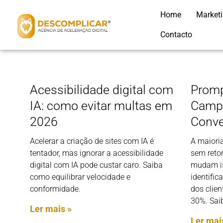
Home
Market
Contacto
Acessibilidade digital com
Promp
IA: como evitar multas em
Camp
2026
Conve
Acelerar a criação de sites com IA é
A maiori
tentador, mas ignorar a acessibilidade
sem reto
digital com IA pode custar caro. Saiba
mudam i
como equilibrar velocidade e
identific
conformidade.
dos clie
30%. Sai
Ler mais »
Ler mai