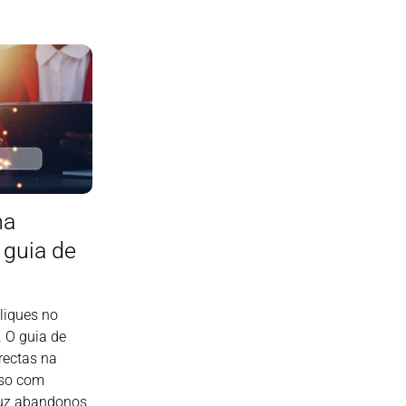
na
 guia de
liques no
 O guia de
rectas na
sso com
duz abandonos