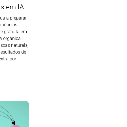
os em IA
ua a preparar
 anúncios
de gratuita em
a orgânica
scas naturais,
esultados de
xtra por