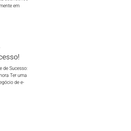
lemente em
-
cesso!
 de Sucesso:
gnora Ter uma
negócio de e-