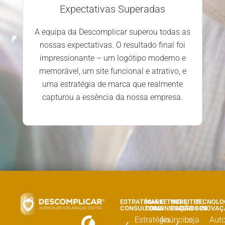
Expectativas Superadas
A equipa da Descomplicar superou todas as
nossas expectativas. O resultado final foi
impressionante – um logótipo moderno e
memorável, um site funcional e atrativo, e
uma estratégia de marca que realmente
capturou a essência da nossa empresa.
ESTRATÉGIA E
MARKETING E
WEBSITES
TECNOLO
CONSULTORIA
COMUNICAÇÃO
PODEROSOS
E INOVA
Estratégia
Anúncios
Loja
Aut