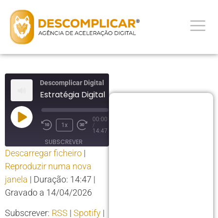
Descomplicar Digital
Estratégia Digital
00:00
1x
/
14:47
SUBSCREVER
Descarregar ficheiro
|
PARTILHAR
Reproduzir numa nova
PARTILHAR
RSS
Spotify
janela
|
Duração: 14:47
|
YouTube
LIGAÇÃO
Gravado a 14/04/2026
RSS FEED
INCORPORAR
Subscrever:
RSS
|
Spotify
|