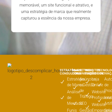
memorável, um site funcional e atrativo, e
uma estratégia de marca que realmente
capturou a essência da nossa empresa.
ESTRATÉGIA E
MARKETING E
WEBSITES
TECNOLO
CONSULTORIA
COMUNICAÇÃO
PODEROSOS
E INOVA
Estratégia
Anúncios
Loja
Aut
de Marca
e Gestão
Online
de
de
Pro
Análise
Website
Tráfego
de
Profissiona
Inte
Mercado
SEO
Artif
Website
Funis
Gestão
Empresaria
Sol