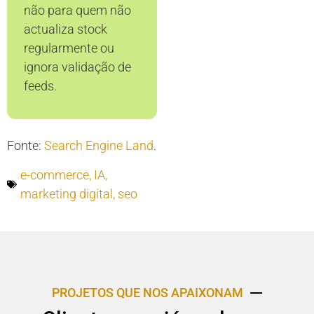
não para quem não
actualiza stock
regularmente ou
ignora validação de
feeds.
Fonte:
Search Engine Land
.
e-commerce
,
IA
,
marketing digital
,
seo
PROJETOS QUE NOS APAIXONAM