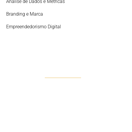
Análise de Dados e Métricas
Branding e Marca
Empreendedorismo Digital
DESCOMPLICAR 360º
A Solução Integral para o
Sucesso Digital
Descubra Descomplicar 360º, o nosso serviço