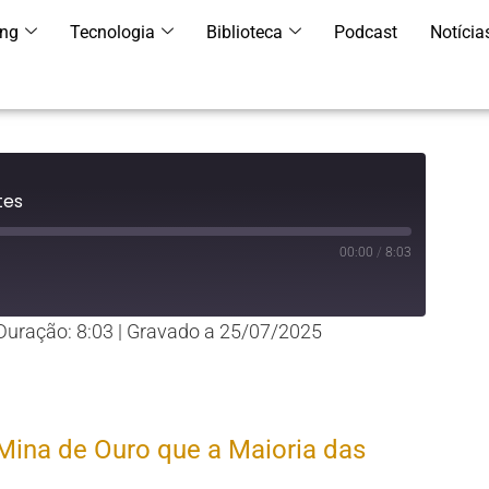
ing
Tecnologia
Biblioteca
Podcast
Notícia
tes
00:00
/
8:03
Duração: 8:03
|
Gravado a 25/07/2025
YouTube
 Mina de Ouro que a Maioria das