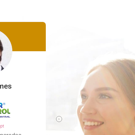
mes
Nuno Ferreira
familyclinic.pt
Parceiro confiável e comp
.pt
Escolher a Descomplicar.pt para de
nosso site foi uma excelente decis