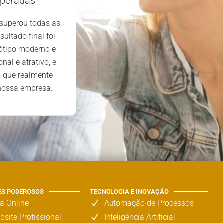
uperadas
primeiro contacto, a equipa mos
 superou todas as
profissional, atenciosa e dedicad
sultado final foi
extremamente satisfeitos com o 
ótipo moderno e
prestado e os resultados alcan
nal e atrativo, e
a que realmente
 nossa empresa.
ES PODEROSOS
TECNOLOGIA E INOVAÇÃO
ja Online
Automação de Processos
bsite Profissional
Inteligência Artificial