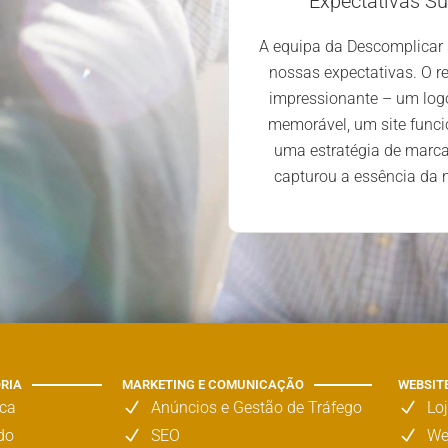
Expectativas S
turação e integração de
A equipa da Descomplicar
so, renovaram a imagem da
nossas expectativas. O re
do-a com a sua visão e
impressionante – um log
eria elevou-nos a um novo
memorável, um site funcio
onou novas perspetivas.
uma estratégia de marc
capturou a essência da
ORIA
MARKETING E COMUNICAÇÃO
WEBSIT
rca
Anúncios e Gestão de Tráfego
Lo
do
SEO
We