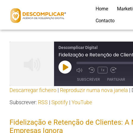
Home
Market
Contacto
Descomplicar Digital
Fidelização e Retenção de Clien
1x
SUBSCREVER
PARTILHAR
Descarregar ficheiro
|
Reproduzir numa nova janela
|
PARTILHAR
RSS
Spotify
Subscrever:
RSS
|
Spotify
|
YouTube
RSS FEED
LIGAÇÃO
Fidelização e Retenção de Clientes: A
INCORPORAR
Empresas Ignora