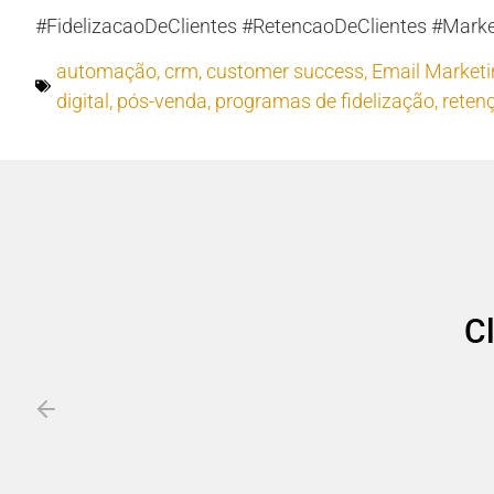
#FidelizacaoDeClientes #RetencaoDeClientes #Marke
automação
,
crm
,
customer success
,
Email Marketi
digital
,
pós-venda
,
programas de fidelização
,
retenç
C