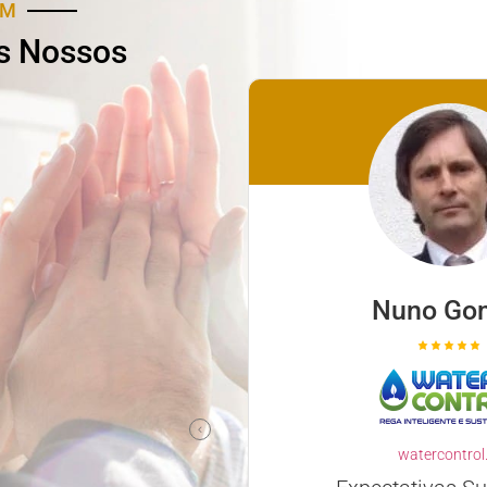
AM
s Nossos
ina Santos
Nuno Go
icare.com.pt
iente e Profissional
watercontrol
complicar simplificou