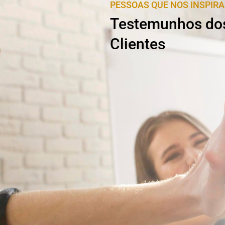
PESSOAS QUE NOS INSPIR
Testemunhos do
Clientes
Vasco Neves
Crist
sintr
o e capacidade de trabalho
Parceria Efic
rimeira conversa com o Emanuel
quei interessado em trabalhar com
A equipa da Des