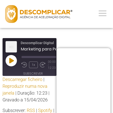
Descomplicar Digital
Marketing para Pequenas Empresas
00:00
1x
/
12:23
SUBSCREVER
Descarregar ficheiro
|
PARTILHAR
Reproduzir numa nova
PARTILHAR
RSS
Spotify
janela
|
Duração: 12:23
|
YouTube
LIGAÇÃO
Gravado a 15/04/2026
RSS FEED
INCORPORAR
Subscrever:
RSS
|
Spotify
|