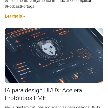
#Crescimento #OrçamentoLimitado #Descomplicar
#PodcastPortugal
Ler mais »
IA para design UI/UX: Acelera
Protótipos PME
PMEs gastam fortunas em agências para designs UI/UX.