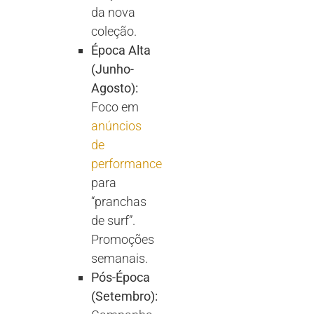
da nova
coleção.
Época Alta
(Junho-
Agosto):
Foco em
anúncios
de
performance
para
“pranchas
de surf”.
Promoções
semanais.
Pós-Época
(Setembro):