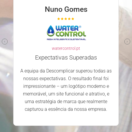
Nuno Gomes
Parce
watercontrol.pt
Es
desenvol
Expectativas Superadas
decis
A equipa da Descomplicar superou todas as
equipa m
nossas expectativas. O resultado final foi
ded
impressionante – um logótipo moderno e
satisf
memorável, um site funcional e atrativo, e
uma estratégia de marca que realmente
capturou a essência da nossa empresa.