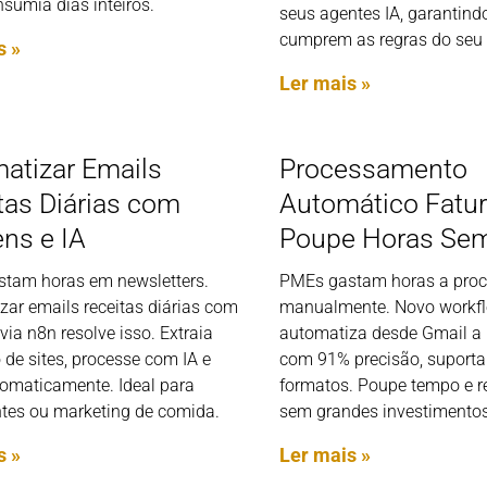
sumia dias inteiros.
seus agentes IA, garantind
cumprem as regras do seu 
s »
Ler mais »
atizar Emails
Processamento
tas Diárias com
Automático Fatur
ns e IA
Poupe Horas Se
tam horas em newsletters.
PMEs gastam horas a proc
zar emails receitas diárias com
manualmente. Novo workf
ia n8n resolve isso. Extraia
automatiza desde Gmail a 
de sites, processe com IA e
com 91% precisão, suporta
tomaticamente. Ideal para
formatos. Poupe tempo e r
ntes ou marketing de comida.
sem grandes investimentos
s »
Ler mais »