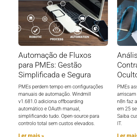
Automação de Fluxos
Análi
para PMEs: Gestão
Contr
Simplificada e Segura
Ocult
PMEs perdem tempo em configurações
PMEs ass
manuais de automação. Windmill
arriscam
v1.681.0 adiciona offboarding
n8n faz 
automático e OAuth manual,
em 25 se
simplificando tudo. Open-source para
Saiba cu
controlo total sem custos elevados.
IT.
Ler mais »
Ler mai