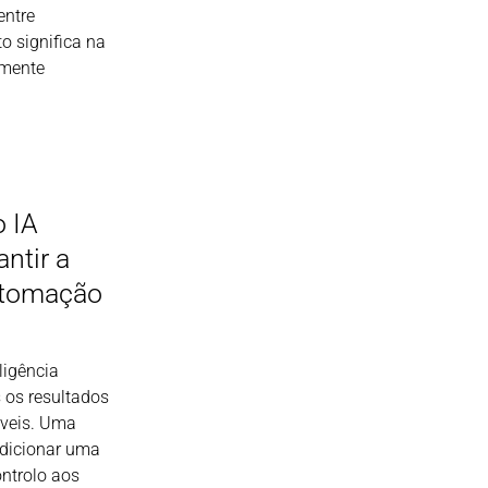
entre
to significa na
lmente
 IA
ntir a
utomação
ligência
s os resultados
íveis. Uma
dicionar uma
ntrolo aos