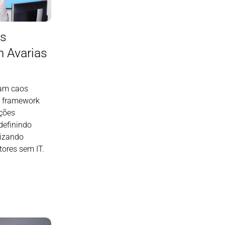
es
 Avarias
tam caos
m framework
ações
definindo
rizando
tores sem IT.