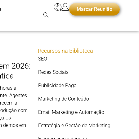
s
Marcar Reunião
Recursos na Biblioteca
SEO
 em 2026:
Redes Sociais
ática
Publicidade Paga
horas a
nte. Agentes
Marketing de Conteúdo
arecem a
produção com
Email Marketing e Automação
ça os
am demos em
Estratégia e Gestão de Marketing
E-commerce e Vendas