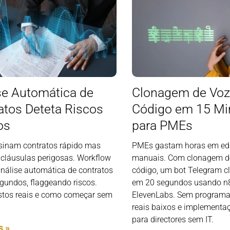
se Automática de
Clonagem de Vo
atos Deteta Riscos
Código em 15 Mi
os
para PMEs
inam contratos rápido mas
PMEs gastam horas em ed
 cláusulas perigosas. Workflow
manuais. Com clonagem d
análise automática de contratos
código, um bot Telegram c
gundos, flaggeando riscos.
em 20 segundos usando n
stos reais e como começar sem
ElevenLabs. Sem programa
reais baixos e implementa
para directores sem IT.
s »