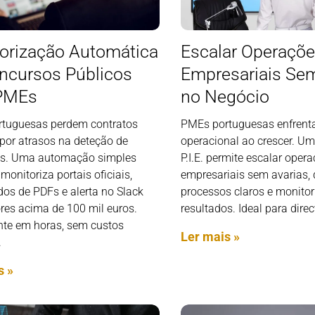
orização Automática
Escalar Operaçõ
ncursos Públicos
Empresariais Sem
 PMEs
no Negócio
tuguesas perdem contratos
PMEs portuguesas enfren
 por atrasos na deteção de
operacional ao crescer. U
s. Uma automação simples
P.I.E. permite escalar oper
onitoriza portais oficiais,
empresariais sem avarias, 
dos de PDFs e alerta no Slack
processos claros e monito
res acima de 100 mil euros.
resultados. Ideal para direc
te em horas, sem custos
Ler mais »
.
s »