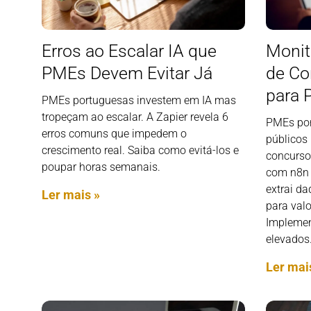
Erros ao Escalar IA que
Monit
PMEs Devem Evitar Já
de Co
para
PMEs portuguesas investem em IA mas
tropeçam ao escalar. A Zapier revela 6
PMEs por
erros comuns que impedem o
públicos
crescimento real. Saiba como evitá-los e
concurso
poupar horas semanais.
com n8n m
extrai da
Ler mais »
para valo
Implemen
elevados
Ler mai