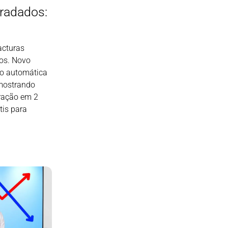
radados:
acturas
os. Novo
ão automática
mostrando
ração em 2
tis para