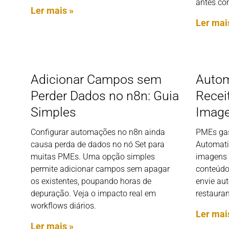
antes con
Ler mais »
Ler mai
Adicionar Campos sem
Autom
Perder Dados no n8n: Guia
Recei
Simples
Image
Configurar automações no n8n ainda
PMEs gas
causa perda de dados no nó Set para
Automati
muitas PMEs. Uma opção simples
imagens v
permite adicionar campos sem apagar
conteúdo 
os existentes, poupando horas de
envie au
depuração. Veja o impacto real em
restaura
workflows diários.
Ler mai
Ler mais »