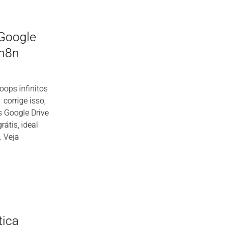
Google
 n8n
ops infinitos
 corrige isso,
 Google Drive
átis, ideal
. Veja
tica