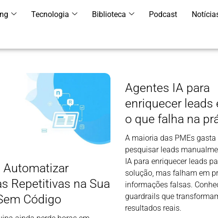
ing
Tecnologia
Biblioteca
Podcast
Notícia
Agentes IA para
enriquecer leads
o que falha na pr
A maioria das PMEs gasta 
pesquisar leads manualme
IA para enriquecer leads p
Automatizar
solução, mas falham em 
as Repetitivas na Sua
informações falsas. Conhe
guardrails que transform
Sem Código
resultados reais.