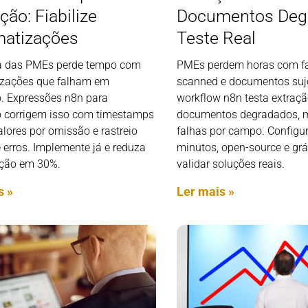
ão: Fiabilize
Documentos Deg
atizações
Teste Real
a das PMEs perde tempo com
PMEs perdem horas com f
zações que falham em
scanned e documentos suj
. Expressões n8n para
workflow n8n testa extraç
 corrigem isso com timestamps
documentos degradados, 
valores por omissão e rastreio
falhas por campo. Configu
 erros. Implemente já e reduza
minutos, open-source e grá
ção em 30%.
validar soluções reais.
s »
Ler mais »