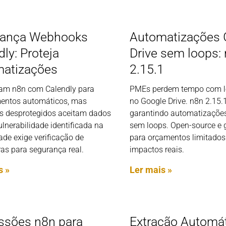
rança Webhooks
Automatizações 
ly: Proteja
Drive sem loops:
atizações
2.15.1
m n8n com Calendly para
PMEs perdem tempo com lo
entos automáticos, mas
no Google Drive. n8n 2.15.1
 desprotegidos aceitam dados
garantindo automatizações
ulnerabilidade identificada na
sem loops. Open-source e gr
de exige verificação de
para orçamentos limitados
as para segurança real.
impactos reais.
s »
Ler mais »
ssões n8n para
Extração Automá