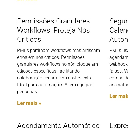
Permissões Granulares
Segu
Workflows: Proteja Nós
Calend
Críticos
Autom
PMEs partilham workflows mas arriscam
PMEs usa
erros em nós críticos. Permissões
agendam
granulares workflows no n8n bloqueiam
webhooks
edições específicas, facilitando
falsos. V
colaboração segura sem custos extra.
comunida
Ideal para automações AI em equipas
assinatur
pequenas.
Ler mai
Ler mais »
Agendamento Automático
Expre