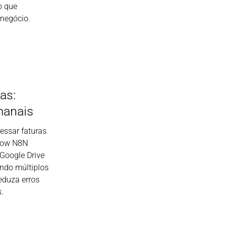
o que
negócio.
as:
manais
essar faturas
low N8N
Google Drive
ndo múltiplos
eduza erros
.