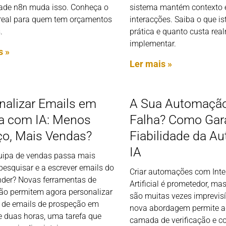
de n8n muda isso. Conheça o
sistema mantém contexto 
real para quem tem orçamentos
interacções. Saiba o que is
.
prática e quanto custa rea
implementar.
s »
Ler mais »
nalizar Emails em
A Sua Automação
 com IA: Menos
Falha? Como Gara
ço, Mais Vendas?
Fiabilidade da A
IA
uipa de vendas passa mais
pesquisar e a escrever emails do
Criar automações com Inte
nder? Novas ferramentas de
Artificial é prometedor, ma
o permitem agora personalizar
são muitas vezes imprevis
 de emails de prospeção em
nova abordagem permite a
 duas horas, uma tarefa que
camada de verificação e co