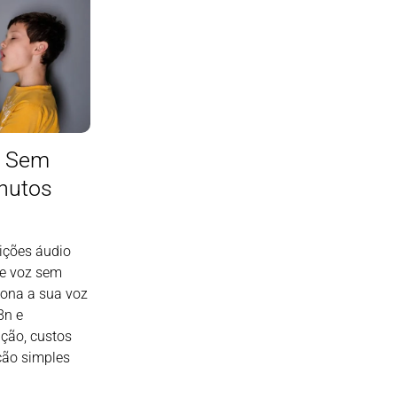
z Sem
nutos
ições áudio
e voz sem
lona a sua voz
8n e
ção, custos
ção simples