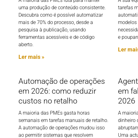
A maioria das PMEs luta para manter
A sua eq
uma produção de conteúdo consistente.
tarefas 
Descubra como é possível automatizar
automatiz
mais de 70% do processo, desde a
modelos 
pesquisa à publicação, usando
necessid
ferramentas acessíveis e de código
e poupan
aberto.
Ler mai
Ler mais »
Automação de operações
Agent
em 2026: como reduzir
em fa
custos no retalho
2026
A maioria das PMEs gasta horas
A maiori
semanais em tarefas manuais de retalho.
dinheiro
A automação de operações mudou isso
abruptame
ao permitir sistemas que resolvem
Uma actu