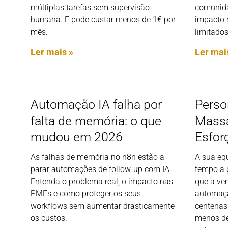
múltiplas tarefas sem supervisão
comunida
humana. E pode custar menos de 1€ por
impacto 
mês.
limitados
Ler mais »
Ler mai
Automação IA falha por
Perso
falta de memória: o que
Massa
mudou em 2026
Esfor
As falhas de memória no n8n estão a
A sua eq
parar automações de follow-up com IA.
tempo a 
Entenda o problema real, o impacto nas
que a ve
PMEs e como proteger os seus
automaçã
workflows sem aumentar drasticamente
centenas
os custos.
menos de