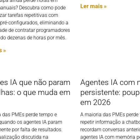
uipa ainda perde horas em
Ler mais »
manuais? Descubra como pode
ar tarefas repetitivas com
pré-configurados, eliminando a
ade de contratar programadores
do dezenas de horas por mês.
s »
es IA que não param
Agentes IA com 
lhas: o que muda em
persistente: pou
em 2026
a das PMEs perde tempo e
A maioria das PMEs perde
 quando os agentes IA param
repetir informação a chatb
nte por falta de resultados.
recordam conversas anteri
alização discutida na
agentes IA com memória pe