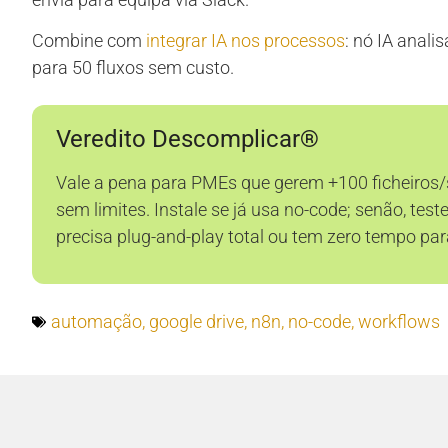
Combine com
integrar IA nos processos
: nó IA anali
para 50 fluxos sem custo.
Veredito Descomplicar®
Vale a pena para PMEs que gerem +100 ficheiros
sem limites. Instale se já usa no-code; senão, t
precisa plug-and-play total ou tem zero tempo par
automação
,
google drive
,
n8n
,
no-code
,
workflows