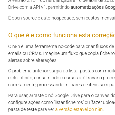
A versão 2.15.1 do n8n, lançada a 10 de abril de 2026
Drive com a API v1, permitindo
automatizações Googl
É open-source e auto-hospedado, sem custos mensai
O que é e como funciona esta correçã
O n8n é uma ferramenta no-code para criar fluxos de
emails ou CRMs. Imagine um fluxo que copia ficheiro
alertas sobre alterações.
O problema anterior surgia ao listar pastas com muit
ciclo infinito, consumindo recursos até travar o proce
corretamente, processando milhares de itens sem par
Para usar, arraste o nó Google Drive para o canvas d
configure ações como ‘listar ficheiros’ ou ‘fazer up
pasta de teste para ver
a versão estável do n8n
.