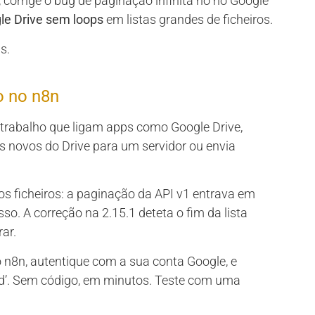
, corrige o bug de paginação infinita no nó Google
e Drive sem loops
em listas grandes de ficheiros.
s.
o no n8n
 trabalho que ligam apps como Google Drive,
s novos do Drive para um servidor ou envia
os ficheiros: a paginação da API v1 entrava em
sso. A correção na 2.15.1 deteta o fim da lista
ar.
o n8n, autentique com a sua conta Google, e
load’. Sem código, em minutos. Teste com uma