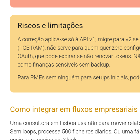
Riscos e limitações
A correção aplica-se só à API v1; migre para v2 se 
(1GB RAM), não serve para quem quer zero config
OAuth, que pode expirar se não renovar tokens. Nã
como finanças sensíveis sem backup.
Para PMEs sem ninguém para setups iniciais, pode
Como integrar em fluxos empresariais 
Uma consultora em Lisboa usa n8n para mover rela
Sem loops, processa 500 ficheiros diários. Ou uma f
envia para equipa via Slack.