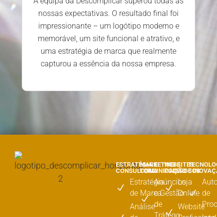
A equipa da Descomplicar superou todas as
nossas expectativas. O resultado final foi
impressionante – um logótipo moderno e
memorável, um site funcional e atrativo, e
uma estratégia de marca que realmente
capturou a essência da nossa empresa.
ESTRATÉGIA E
MARKETING E
WEBSITES
TECNOLO
CONSULTORIA
COMUNICAÇÃO
PODEROSOS
E INOVA
Estratégia
Anúncios
Loja
Aut
de Marca
e Gestão
Online
de
de
Pro
Análise
Website
Tráfego