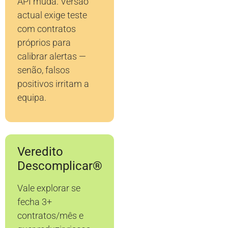
API muda. Versão
actual exige teste
com contratos
próprios para
calibrar alertas —
senão, falsos
positivos irritam a
equipa.
Veredito
Descomplicar®
Vale explorar se
fecha 3+
contratos/mês e