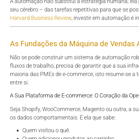
A automação não substitui a estratégia humana; ela p
seu cérebro – das tarefas repetitivas para que se pos
Harvard Business Review
, investir em automação é i
As Fundações da Máquina de Vendas
Não se pode construir um sistema de automação robus
fluxos de trabalho, precisa de garantir que a sua inf
maioria das PMEs de e-commerce, isto resume-se a 
entre si.
A Sua Plataforma de E-commerce: O Coração da Op
Seja Shopify, WooCommerce, Magento ou outra, a su
os dados comportamentais. É ela que sabe:
Quem visitou o quê.
Quem adicionou produtos ao carrinho.