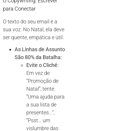
O Copywriting: Escrever
para Conectar
O texto do seu email é a
sua voz. No Natal, ela deve
ser quente, empática e útil.
As Linhas de Assunto
São 80% da Batalha:
Evite o Cliché:
Em vez de
“Promoção de
Natal”, tente:
“Uma ajuda para
a sua lista de
presentes
…
“,
“Psst
…
um
vislumbre das