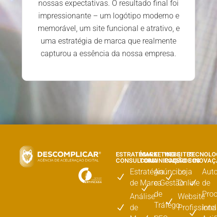
as. O resultado final foi
dedicada. Estamos ex
– um logótipo moderno e
satisfeitos com o serviço
e funcional e atrativo, e
resultados alcan
de marca que realmente
ncia da nossa empresa.
ESTRATÉGIA E
MARKETING E
WEBSITES
TECNOLO
CONSULTORIA
COMUNICAÇÃO
PODEROSOS
E INOVA
Estratégia
Anúncios
Loja
Aut
de Marca
e Gestão
Online
de
de
Pro
Análise
Website
Tráfego
de
Profissiona
Inte