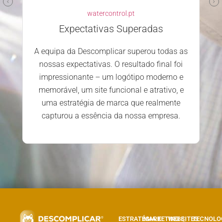
watercontrol.pt
Expectativas Superadas
A equipa da Descomplicar superou todas as
nossas expectativas. O resultado final foi
impressionante – um logótipo moderno e
memorável, um site funcional e atrativo, e
uma estratégia de marca que realmente
capturou a essência da nossa empresa.
ESTRATÉGIA E
MARKETING E
WEBSITES
TECNOLO