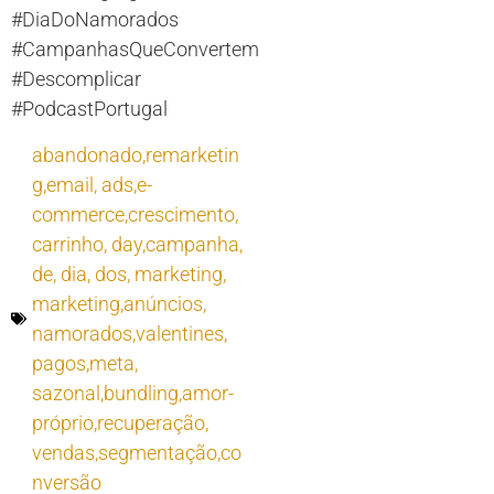
#DiaDoNamorados
#CampanhasQueConvertem
#Descomplicar
#PodcastPortugal
abandonado,remarketin
g,email
,
ads,e-
commerce,crescimento
,
carrinho
,
day,campanha
,
de
,
dia
,
dos
,
marketing
,
marketing,anúncios
,
namorados,valentines
,
pagos,meta
,
sazonal,bundling,amor-
próprio,recuperação
,
vendas,segmentação,co
nversão