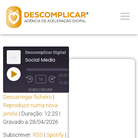
Descomplicar Digital
Social Media
00:00
1x
/
12:25
SUBSCREVER
Descarregar ficheiro
|
PARTILHAR
Reproduzir numa nova
PARTILHAR
RSS
Spotify
janela
|
Duração: 12:25
|
YouTube
LIGAÇÃO
Gravado a 28/04/2026
RSS FEED
INCORPORAR
Subscrever:
RSS
|
Spotify
|