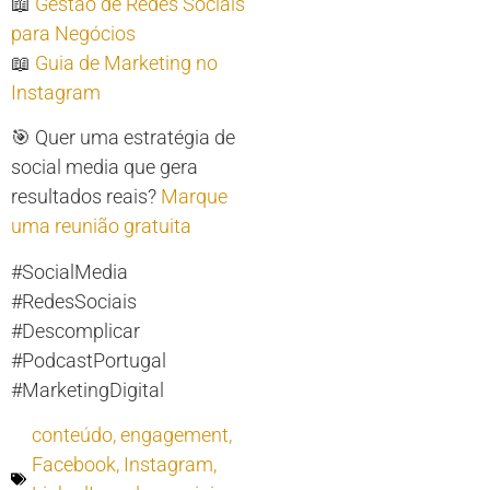
📖
Gestão de Redes Sociais
para Negócios
📖
Guia de Marketing no
Instagram
🎯 Quer uma estratégia de
social media que gera
resultados reais?
Marque
uma reunião gratuita
#SocialMedia
#RedesSociais
#Descomplicar
#PodcastPortugal
#MarketingDigital
conteúdo
,
engagement
,
Facebook
,
Instagram
,