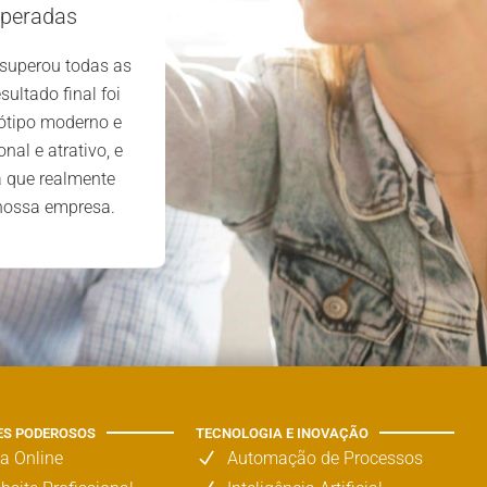
nosso site foi uma excelente decis
uperadas
primeiro contacto, a equipa mos
 superou todas as
profissional, atenciosa e dedicad
sultado final foi
extremamente satisfeitos com o 
ótipo moderno e
prestado e os resultados alcan
nal e atrativo, e
a que realmente
 nossa empresa.
ES PODEROSOS
TECNOLOGIA E INOVAÇÃO
ja Online
Automação de Processos