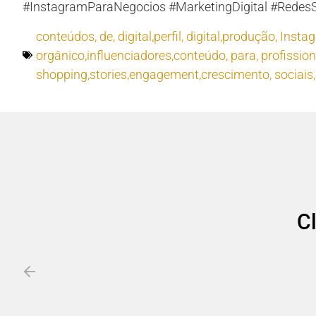
#InstagramParaNegocios #MarketingDigital #RedesS
conteúdos
,
de
,
digital,perfil
,
digital,produção
,
Insta
orgânico,influenciadores,conteúdo
,
para
,
profissio
shopping,stories,engagement,crescimento
,
sociais
C