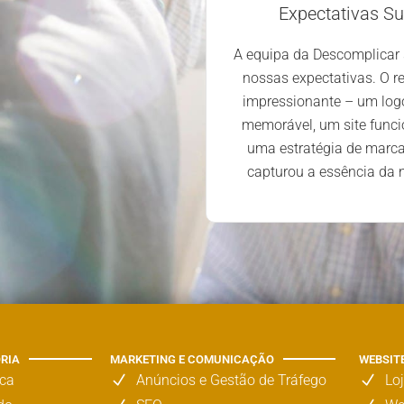
complicar simplificou
Expectativas S
turação e integração de
A equipa da Descomplicar
so, renovaram a imagem da
nossas expectativas. O re
do-a com a sua visão e
impressionante – um log
eria elevou-nos a um novo
memorável, um site funcio
onou novas perspetivas.
uma estratégia de marc
capturou a essência da
ORIA
MARKETING E COMUNICAÇÃO
WEBSIT
rca
Anúncios e Gestão de Tráfego
Lo