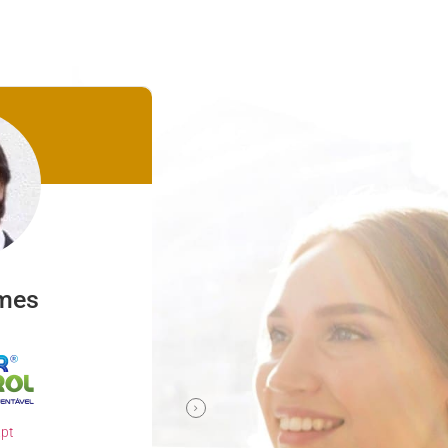
mes
Nuno Ferreira
familyclinic.pt
Parceiro confiável e comp
.pt
Escolher a Descomplicar.pt para de