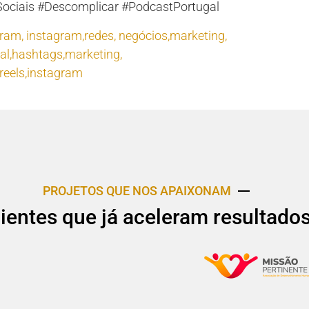
ociais #Descomplicar #PodcastPortugal
gram
,
instagram,redes
,
negócios,marketing
,
nal,hashtags,marketing
,
,reels,instagram
PROJETOS QUE NOS APAIXONAM
lientes que já aceleram resultado