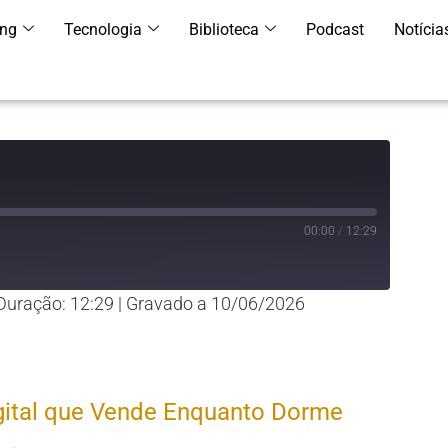
ing
Tecnologia
Biblioteca
Podcast
Notícia
00:00
/
12:29
Duração: 12:29
|
Gravado a 10/06/2026
YouTube
gital que Vende Enquanto Dorme