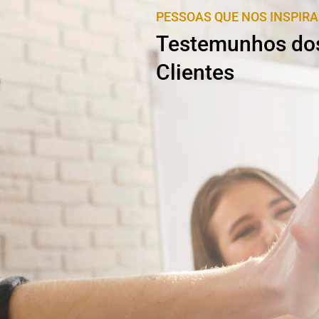
PESSOAS QUE NOS INSPIR
Testemunhos do
Clientes
Vasco Neves
Crist
sintr
o e capacidade de trabalho
Parceria Efic
rimeira conversa com o Emanuel