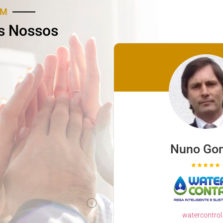
AM
s Nossos
ina Santos
Nuno Go
icare.com.pt
iente e Profissional
watercontrol