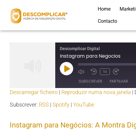
Home
Market
Contacto
Descomplicar Digital
Instagram para Negocios
1x
SUBSCREVER
PARTILHAR
Descarregar ficheiro
|
Reproduzir numa nova janela
|
PARTILHAR
RSS
Spotify
Subscrever:
RSS
|
Spotify
|
YouTube
RSS FEED
LIGAÇÃO
Instagram para Negócios: A Montra Di
INCORPORAR