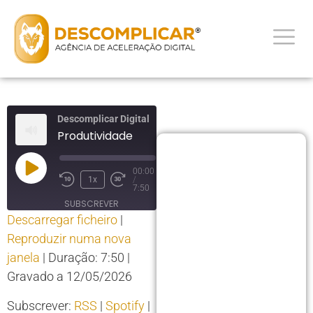
Descomplicar Digital
Produtividade
00:00
1x
/
7:50
SUBSCREVER
Descarregar ficheiro
|
PARTILHAR
Reproduzir numa nova
PARTILHAR
RSS
Spotify
janela
|
Duração: 7:50
|
YouTube
LIGAÇÃO
Gravado a 12/05/2026
RSS FEED
INCORPORAR
Subscrever:
RSS
|
Spotify
|