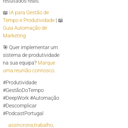
resultados reais.
📖
IA para Gestão de
Tempo e Produtividade
| 📖
Guia Automação de
Marketing
🎯 Quer implementar um
sistema de produtividade
na sua equipa?
Marque
uma reunião connosco.
#Produtividade
#GestãoDoTempo
#DeepWork #Automação
#Descomplicar
#PodcastPortugal
assíncrona,trabalho
,