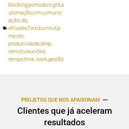
blocking,pomodoro,gtd,a
utomação,crm,comunic
ação
,
do
,
eficazes,foco,burnout,p
me,okr
,
produtividade,deep
,
remoto,reuniões
,
tempo,time
,
work,gestão
PROJETOS QUE NOS APAIXONAM
Clientes que já aceleram
resultados