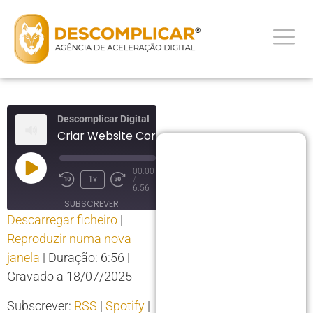
Descomplicar Digital
Criar Website Corporativo
00:00
1x
/
6:56
SUBSCREVER
Descarregar ficheiro
|
PARTILHAR
Reproduzir numa nova
PARTILHAR
RSS
Spotify
janela
|
Duração: 6:56
|
YouTube
LIGAÇÃO
Gravado a 18/07/2025
RSS FEED
INCORPORAR
Subscrever:
RSS
|
Spotify
|