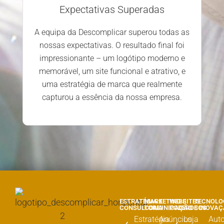
Expectativas Superadas
A equipa da Descomplicar superou todas as
nossas expectativas. O resultado final foi
impressionante – um logótipo moderno e
memorável, um site funcional e atrativo, e
uma estratégia de marca que realmente
capturou a essência da nossa empresa.
ESTRATÉGIA E
MARKETING E
WEBSITES
TECNOLO
CONSULTORIA
COMUNICAÇÃO
PODEROSOS
E INOVA
Estratégia
Anúncios
Loja
Aut