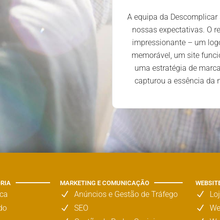
turação e integração de
A equipa da Descomplicar
so, renovaram a imagem da
nossas expectativas. O re
do-a com a sua visão e
impressionante – um log
eria elevou-nos a um novo
memorável, um site funcio
onou novas perspetivas.
uma estratégia de marc
capturou a essência da
ORIA
MARKETING E COMUNICAÇÃO
WEBSIT
rca
Anúncios e Gestão de Tráfego
Lo
do
SEO
We