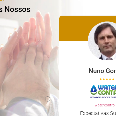
s Nossos
ina Santos
Nuno Go
icare.com.pt
iente e Profissional
watercontrol
complicar simplificou
Expectativas S