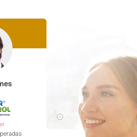
mes
Nuno Ferreira
familyclinic.pt
Parceiro confiável e comp
.pt
Escolher a Descomplicar.pt para de
nosso site foi uma excelente decis
uperadas