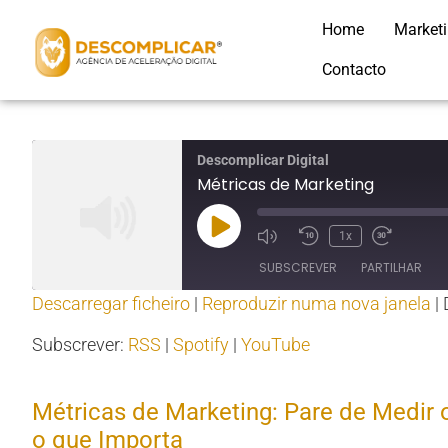
Home
Market
Contacto
Descomplicar Digital
Métricas de Marketing
1x
SUBSCREVER
PARTILHAR
Descarregar ficheiro
|
Reproduzir numa nova janela
|
PARTILHAR
RSS
Spotify
Subscrever:
RSS
|
Spotify
|
YouTube
RSS FEED
LIGAÇÃO
Métricas de Marketing: Pare de Medir
INCORPORAR
o que Importa