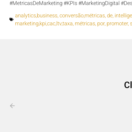
#MetricasDeMarketing #KPIs #MarketingDigital #De
analytics,business
,
conversão,métricas
,
de
,
intelli
marketing,kpi,cac,ltv,taxa
,
métricas
,
por
,
promoter
,
C