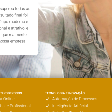
primeiro contacto, a equipa mos
 superou todas as
profissional, atenciosa e dedicad
sultado final foi
extremamente satisfeitos com o 
ótipo moderno e
prestado e os resultados alcan
nal e atrativo, e
a que realmente
 nossa empresa.
ES PODEROSOS
TECNOLOGIA E INOVAÇÃO
ja Online
Automação de Processos
bsite Profissional
Inteligência Artificial