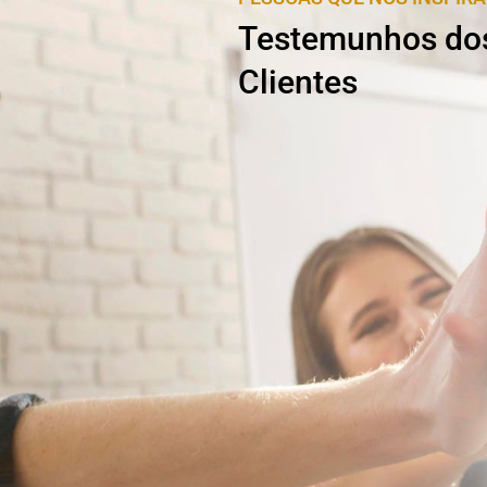
Testemunhos do
Clientes
Vasco Neves
Crist
sintr
o e capacidade de trabalho
Parceria Efic
rimeira conversa com o Emanuel
quei interessado em trabalhar com
A equipa da Des