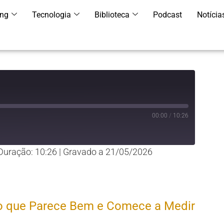
ing
Tecnologia
Biblioteca
Podcast
Notícia
00:00
/
10:26
Duração: 10:26
|
Gravado a 21/05/2026
YouTube
 o que Parece Bem e Comece a Medir