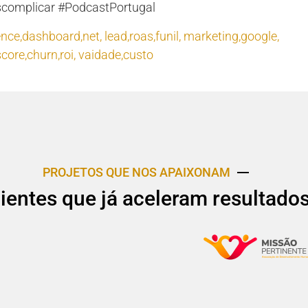
scomplicar #PodcastPortugal
gence,dashboard,net
,
lead,roas,funil
,
marketing,google
,
score,churn,roi
,
vaidade,custo
PROJETOS QUE NOS APAIXONAM
lientes que já aceleram resultado