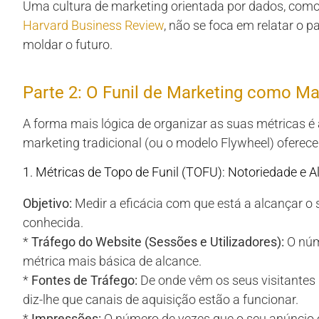
Uma cultura de marketing orientada por dados, como
Harvard Business Review
, não se foca em relatar o 
moldar o futuro.
Parte 2: O Funil de Marketing como M
A forma mais lógica de organizar as suas métricas é a
marketing tradicional (ou o modelo Flywheel) oferece
1. Métricas de Topo de Funil (TOFU): Notoriedade e A
Objetivo:
Medir a eficácia com que está a alcançar o 
conhecida.
*
Tráfego do Website (Sessões e Utilizadores):
O núme
métrica mais básica de alcance.
*
Fontes de Tráfego:
De onde vêm os seus visitantes (
diz-lhe que canais de aquisição estão a funcionar.
*
Impressões:
O número de vezes que o seu anúncio o