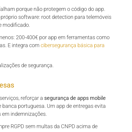
e falham porque não protegem o código do app.
próprio software: root detection para telemóveis
e modificado.
menos: 200-400€ por app em ferramentas como
as. E integra com
cibersegurança básica para
alizações de segurança.
uesas
erviços, reforçar a
segurança de apps mobile
e banca portuguesa. Um app de entregas evita
s em indemnizações.
cumpre RGPD sem multas da CNPD acima de