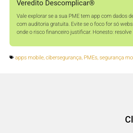
Veredito Descomplicar®
Vale explorar se a sua PME tem app com dados d
com auditoria gratuita. Evite se o foco for só webs
onde o risco financeiro justificar. Honesto: res
apps mobile
,
cibersegurança
,
PMEs
,
segurança mo
C