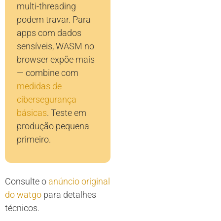
multi-threading
podem travar. Para
apps com dados
sensíveis, WASM no
browser expõe mais
— combine com
medidas de
cibersegurança
básicas
. Teste em
produção pequena
primeiro.
Consulte o
anúncio original
do watgo
para detalhes
técnicos.