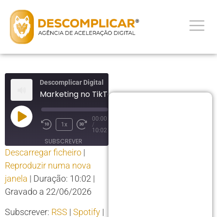
Descomplicar Digital
Marketing no TikTok
00:00
1x
/
10:02
SUBSCREVER
Descarregar ficheiro
|
PARTILHAR
Reproduzir numa nova
PARTILHAR
RSS
Spotify
janela
|
Duração: 10:02
|
YouTube
LIGAÇÃO
Gravado a 22/06/2026
RSS FEED
INCORPORAR
Subscrever:
RSS
|
Spotify
|