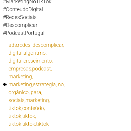
#MarketingNoTikTok
#ConteudoDigital
#RedesSociais
#Descomplicar
#PodcastPortugal
ads,redes
,
descomplicar
,
digital,algoritmo
,
digital,crescimento
,
empresas,podcast
,
marketing
,
marketing,estratégia
,
no
,
orgânico
,
para
,
sociais,marketing
,
tiktok,conteúdo
,
tiktok,tiktok
,
tiktok,tiktok,tiktok