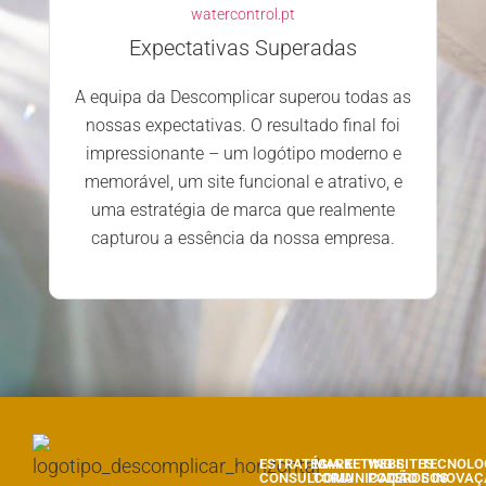
watercontrol.pt
Expectativas Superadas
A equipa da Descomplicar superou todas as
nossas expectativas. O resultado final foi
impressionante – um logótipo moderno e
memorável, um site funcional e atrativo, e
uma estratégia de marca que realmente
capturou a essência da nossa empresa.
ESTRATÉGIA E
MARKETING E
WEBSITES
TECNOLO
CONSULTORIA
COMUNICAÇÃO
PODEROSOS
E INOVA