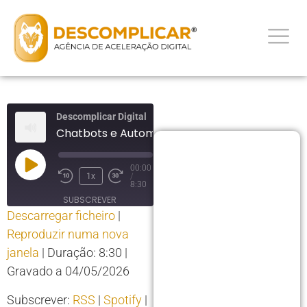
Descomplicar Digital
Chatbots e Automação de Atendimento
00:00
1x
/
8:30
SUBSCREVER
Descarregar ficheiro
|
PARTILHAR
Reproduzir numa nova
PARTILHAR
RSS
Spotify
janela
|
Duração: 8:30
|
YouTube
LIGAÇÃO
Gravado a 04/05/2026
RSS FEED
INCORPORAR
Subscrever:
RSS
|
Spotify
|