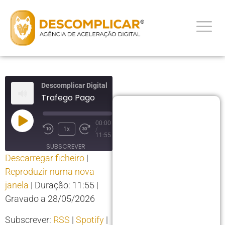
Descomplicar Digital
Trafego Pago
00:00
1x
/
11:55
SUBSCREVER
Descarregar ficheiro
|
PARTILHAR
Reproduzir numa nova
PARTILHAR
RSS
Spotify
janela
|
Duração: 11:55
|
YouTube
LIGAÇÃO
Gravado a 28/05/2026
RSS FEED
INCORPORAR
Subscrever:
RSS
|
Spotify
|