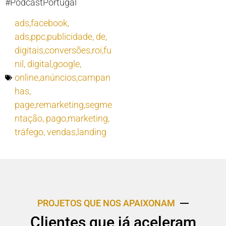
#PodcastPortugal
ads,facebook
,
ads,ppc,publicidade
,
de
,
digitais,conversões,roi,fu
nil
,
digital,google
,
online,anúncios,campan
has
,
page,remarketing,segme
ntação
,
pago,marketing
,
tráfego
,
vendas,landing
PROJETOS QUE NOS APAIXONAM
Clientes que já aceleram