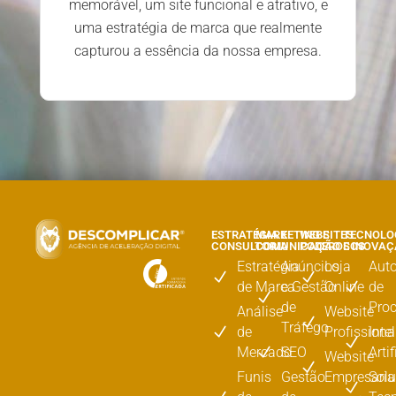
memorável, um site funcional e atrativo, e
uma estratégia de marca que realmente
capturou a essência da nossa empresa.
ESTRATÉGIA E
MARKETING E
WEBSITES
TECNOLO
CONSULTORIA
COMUNICAÇÃO
PODEROSOS
E INOVA
Estratégia
Anúncios
Loja
Aut
de Marca
e Gestão
Online
de
de
Pro
Análise
Website
Tráfego
de
Profissiona
Inte
Mercado
SEO
Artif
Website
Funis
Gestão
Empresaria
Sol