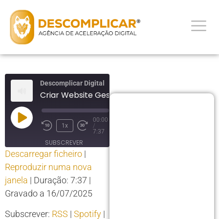
Descomplicar Digital
Criar Website Gestão de Clinicas
00:00
1x
/
7:37
SUBSCREVER
Descarregar ficheiro
|
PARTILHAR
Reproduzir numa nova
PARTILHAR
RSS
Spotify
janela
|
Duração: 7:37
|
YouTube
LIGAÇÃO
Gravado a 16/07/2025
RSS FEED
INCORPORAR
Subscrever:
RSS
|
Spotify
|