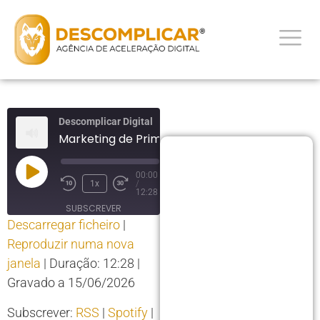
Descomplicar Digital
Marketing de Primavera
00:00
1x
/
12:28
SUBSCREVER
Descarregar ficheiro
|
PARTILHAR
Reproduzir numa nova
PARTILHAR
RSS
Spotify
janela
|
Duração: 12:28
|
YouTube
LIGAÇÃO
Gravado a 15/06/2026
RSS FEED
INCORPORAR
Subscrever:
RSS
|
Spotify
|