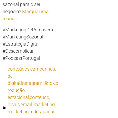
sazonal para o seu
negócio?
Marque uma
reunião
#MarketingDePrimavera
#MarketingSazonal
#EstrategiaDigital
#Descomplicar
#PodcastPortugal
conteúdos,campanhas
,
de
,
digital,instagram,tiktok,p
rodução
,
estacional,conteúdo
,
locais,email
,
marketing
,
marketing,redes
,
pagas
,