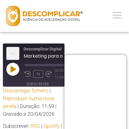
Descomplicar Digital
Marketing para o Dia da Mãe
00:00
1x
/
11:59
SUBSCREVER
Descarregar ficheiro
|
PARTILHAR
Reproduzir numa nova
PARTILHAR
RSS
Spotify
janela
|
Duração: 11:59
|
YouTube
LIGAÇÃO
Gravado a 20/04/2026
RSS FEED
INCORPORAR
Subscrever:
RSS
|
Spotify
|