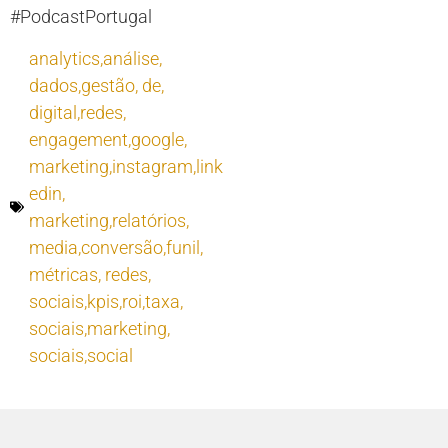
#PodcastPortugal
analytics,análise
,
dados,gestão
,
de
,
digital,redes
,
engagement,google
,
marketing,instagram,link
edin
,
marketing,relatórios
,
media,conversão,funil
,
métricas
,
redes
,
sociais,kpis,roi,taxa
,
sociais,marketing
,
sociais,social