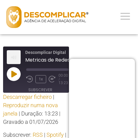
Descomplicar Digital
Metricas de Redes Sociais
00:00
1x
/
13:23
SUBSCREVER
Descarregar ficheiro
|
PARTILHAR
Reproduzir numa nova
PARTILHAR
RSS
Spotify
janela
|
Duração: 13:23
|
YouTube
LIGAÇÃO
Gravado a 01/07/2026
RSS FEED
INCORPORAR
Subscrever:
RSS
|
Spotify
|