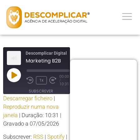
Descomplicar Digital
Marketing B2B
00:00
1x
/
10:31
SUBSCREVER
Descarregar ficheiro
|
PARTILHAR
Reproduzir numa nova
PARTILHAR
RSS
Spotify
janela
|
Duração: 10:31
|
YouTube
LIGAÇÃO
Gravado a 07/05/2026
RSS FEED
INCORPORAR
Subscrever:
RSS
|
Spotify
|