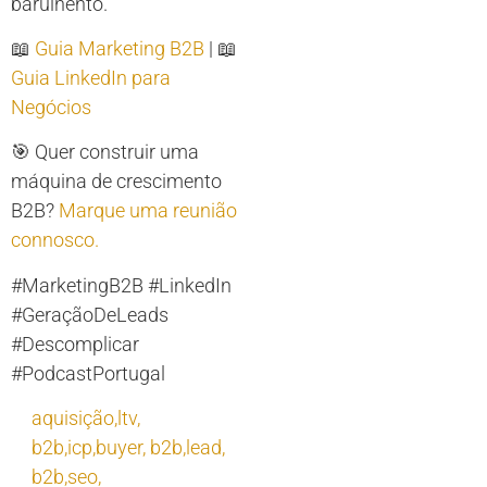
barulhento.
📖
Guia Marketing B2B
| 📖
Guia LinkedIn para
Negócios
🎯 Quer construir uma
máquina de crescimento
B2B?
Marque uma reunião
connosco.
#MarketingB2B #LinkedIn
#GeraçãoDeLeads
#Descomplicar
#PodcastPortugal
aquisição,ltv
,
b2b,icp,buyer
,
b2b,lead
,
b2b,seo
,